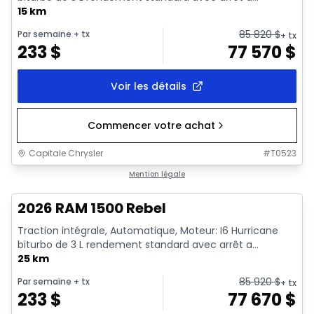
15 km
85 820
$
Par semaine
+ tx
+ tx
233
$
77 570
$
Voir les détails
Commencer votre achat
Capitale Chrysler
#
T0523
En stock
Mention légale
2026 RAM 1500 Rebel
Traction intégrale, Automatique, Moteur: I6 Hurricane
biturbo de 3 L rendement standard avec arrêt a...
25 km
85 920
$
Par semaine
+ tx
+ tx
233
$
77 670
$