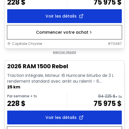
228
$
75 975
$
Voir les détails
Commencer votre achat
Capitale Chrysler
#
T0487
En stock
Mention légale
2026 RAM 1500 Rebel
Traction intégrale, Moteur: I6 Hurricane biturbo de 3 L
rendement standard avec arrêt au ralenti - 6...
25 km
84 225
$
Par semaine
+ tx
+ tx
228
$
75 975
$
Voir les détails