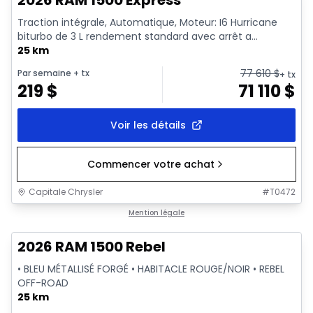
2026 RAM 1500 Express
Traction intégrale, Automatique, Moteur: I6 Hurricane
biturbo de 3 L rendement standard avec arrêt a...
25 km
77 610
$
Par semaine
+ tx
+ tx
219
$
71 110
$
Voir les détails
Commencer votre achat
Capitale Chrysler
#
T0472
En stock
Mention légale
2026 RAM 1500 Rebel
• BLEU MÉTALLISÉ FORGÉ • HABITACLE ROUGE/NOIR • REBEL
OFF-ROAD
25 km