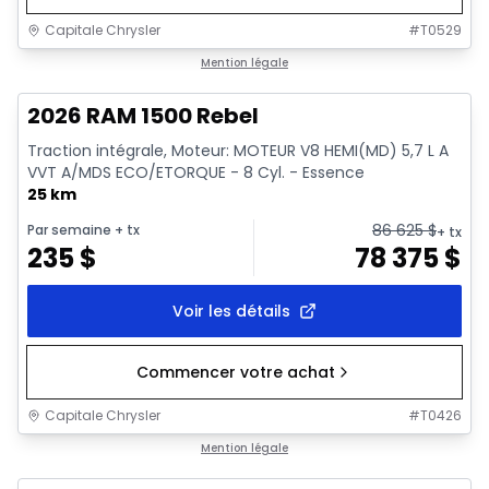
Capitale Chrysler
#
T0529
En stock
Mention légale
2026 RAM 1500 Rebel
Traction intégrale, Moteur: MOTEUR V8 HEMI(MD) 5,7 L A
VVT A/MDS ECO/ETORQUE - 8 Cyl. - Essence
25 km
86 625
$
Par semaine
+ tx
+ tx
235
$
78 375
$
Voir les détails
Commencer votre achat
Capitale Chrysler
#
T0426
En stock
Mention légale