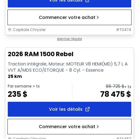
Commencer votre achat
Capitale Chrysler
#
T0474
En stock
Mention légale
2026 RAM 1500 Rebel
Traction intégrale, Moteur: MOTEUR V8 HEMI(MD) 5,7 L A
VVT A/MDS ECO/ETORQUE - 8 Cyl. - Essence
25 km
86 725
$
Par semaine
+ tx
+ tx
235
$
78 475
$
Voir les détails
Commencer votre achat
Capitale Chrysler
#
T0457