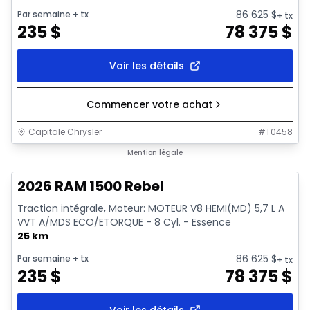
86 625
$
Par semaine
+ tx
+ tx
235
$
78 375
$
Voir les détails
Commencer votre achat
Capitale Chrysler
#
T0458
En stock
Mention légale
2026 RAM 1500 Rebel
Traction intégrale, Moteur: MOTEUR V8 HEMI(MD) 5,7 L A
VVT A/MDS ECO/ETORQUE - 8 Cyl. - Essence
25 km
86 625
$
Par semaine
+ tx
+ tx
235
$
78 375
$
Voir les détails