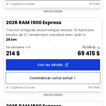
Capitale Chrysler
#
T0461
En stock
Mention légale
2026 RAM 1500 Express
Traction intégrale, Automatique, Moteur: I6 Hurricane
biturbo de 3 L rendement standard avec arrêt a...
25 km
75 915
$
Par semaine
+ tx
+ tx
214
$
69 415
$
Voir les détails
Commencer votre achat
Capitale Chrysler
#
T0486
1/16
En stock
Mention légale