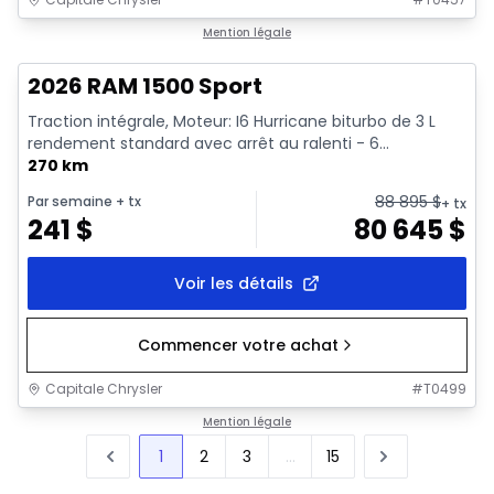
En stock
Mention légale
2026 RAM 1500 Sport
Traction intégrale, Moteur: I6 Hurricane biturbo de 3 L
rendement standard avec arrêt au ralenti - 6...
270 km
88 895
$
Par semaine
+ tx
+ tx
241
$
80 645
$
Voir les détails
Commencer votre achat
Capitale Chrysler
#
T0499
Mention légale
1
2
3
...
15