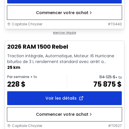
Commencer votre achat
Capitale Chrysler
#
T0443
En stock
Mention légale
2026 RAM 1500 Rebel
Traction intégrale, Automatique, Moteur: I6 Hurricane
biturbo de 3 L rendement standard avec arrêt a...
25 km
84 125
$
Par semaine
+ tx
+ tx
228
$
75 875
$
Voir les détails
Commencer votre achat
Capitale Chrysler
#
T0527