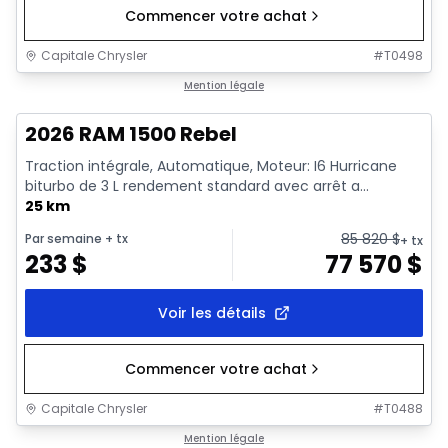
Commencer votre achat
Capitale Chrysler
#
T0498
En stock
Mention légale
2026 RAM 1500 Rebel
Traction intégrale, Automatique, Moteur: I6 Hurricane
biturbo de 3 L rendement standard avec arrêt a...
25 km
85 820
$
Par semaine
+ tx
+ tx
233
$
77 570
$
Voir les détails
Commencer votre achat
Capitale Chrysler
#
T0488
En stock
Mention légale