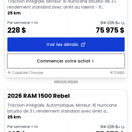
Traction intégrale, Moteur: I6 Hurricane biturbo de 3 L
rendement standard avec arrêt au ralenti - 6...
25 km
84 225
$
Par semaine
+ tx
+ tx
228
$
75 975
$
Voir les détails
Commencer votre achat
Capitale Chrysler
#
T0485
En stock
Mention légale
2026 RAM 1500 Rebel
Traction intégrale, Automatique, Moteur: I6 Hurricane
biturbo de 3 L rendement standard avec arrêt a...
25 km
84 225
$
Par semaine
+ tx
+ tx