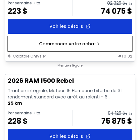
82 325
$
Par semaine
+ tx
+ tx
223
$
74 075
$
Voir les détails
Commencer votre achat
Capitale Chrysler
#
T0102
En stock
Mention légale
2026 RAM 1500 Rebel
Traction intégrale, Moteur: I6 Hurricane biturbo de 3 L
rendement standard avec arrêt au ralenti - 6...
25 km
84 125
$
Par semaine
+ tx
+ tx
228
$
75 875
$
Voir les détails