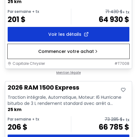
25 km
71 430
$
Par semaine
+ tx
+ tx
201
$
64 930
$
Voir les détails
Commencer votre achat
Capitale Chrysler
#
T7008
En stock
Mention légale
2026 RAM 1500 Express
Traction intégrale, Automatique, Moteur: I6 Hurricane
biturbo de 3 L rendement standard avec arrêt a...
25 km
73 285
$
Par semaine
+ tx
+ tx
206
$
66 785
$