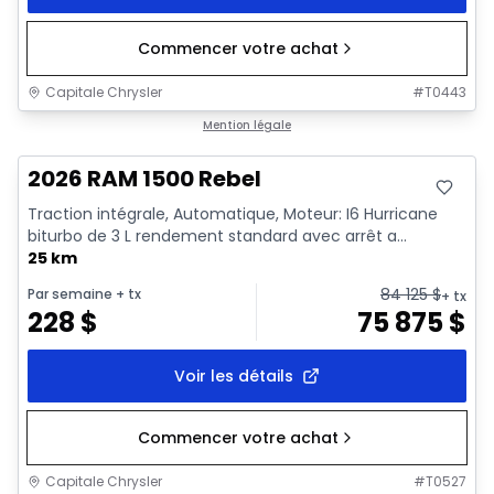
Commencer votre achat
Capitale Chrysler
#
T0443
En stock
Mention légale
2026 RAM 1500 Rebel
Traction intégrale, Automatique, Moteur: I6 Hurricane
biturbo de 3 L rendement standard avec arrêt a...
25 km
84 125
$
Par semaine
+ tx
+ tx
228
$
75 875
$
Voir les détails
Commencer votre achat
Capitale Chrysler
#
T0527