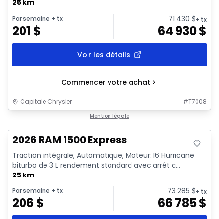
25 km
71 430
$
Par semaine
+ tx
+ tx
201
$
64 930
$
Voir les détails
Commencer votre achat
Capitale Chrysler
#
T7008
En stock
Mention légale
2026 RAM 1500 Express
Traction intégrale, Automatique, Moteur: I6 Hurricane
biturbo de 3 L rendement standard avec arrêt a...
25 km
73 285
$
Par semaine
+ tx
+ tx
206
$
66 785
$