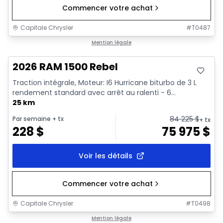
Commencer votre achat
Capitale Chrysler
#
T0487
En stock
Mention légale
2026 RAM 1500 Rebel
Traction intégrale, Moteur: I6 Hurricane biturbo de 3 L
rendement standard avec arrêt au ralenti - 6...
25 km
84 225
$
Par semaine
+ tx
+ tx
228
$
75 975
$
Voir les détails
Commencer votre achat
Capitale Chrysler
#
T0498
En stock
Mention légale