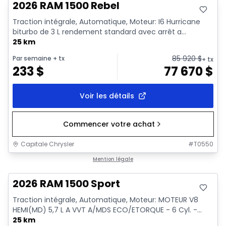
2026 RAM 1500 Rebel
Traction intégrale, Automatique, Moteur: I6 Hurricane
biturbo de 3 L rendement standard avec arrêt a...
25 km
85 920
$
Par semaine
+ tx
+ tx
233
$
77 670
$
Voir les détails
Commencer votre achat
Capitale Chrysler
#
T0550
En stock
Mention légale
2026 RAM 1500 Sport
Traction intégrale, Automatique, Moteur: MOTEUR V8
HEMI(MD) 5,7 L A VVT A/MDS ECO/ETORQUE - 6 Cyl. -...
25 km