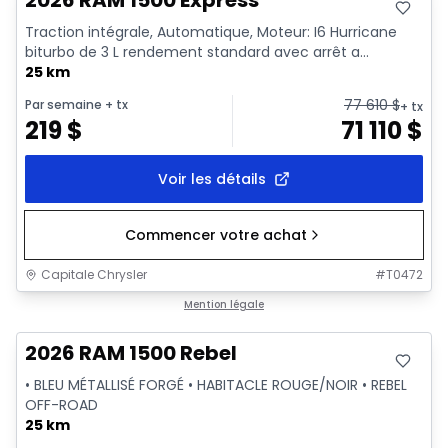
2026 RAM 1500 Express
Traction intégrale, Automatique, Moteur: I6 Hurricane
biturbo de 3 L rendement standard avec arrêt a...
25 km
77 610
$
Par semaine
+ tx
+ tx
219
$
71 110
$
Voir les détails
Commencer votre achat
Capitale Chrysler
#
T0472
En stock
Mention légale
2026 RAM 1500 Rebel
• BLEU MÉTALLISÉ FORGÉ • HABITACLE ROUGE/NOIR • REBEL
OFF-ROAD
25 km