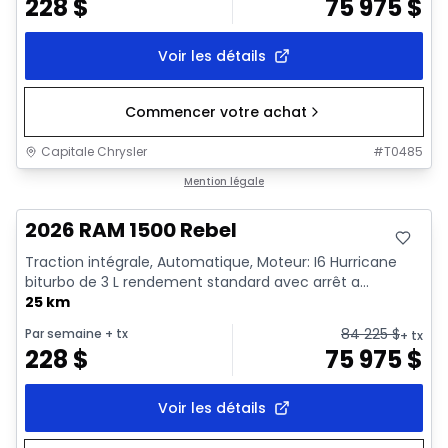
228
$
75 975
$
Voir les détails
Commencer votre achat
Capitale Chrysler
#
T0485
En stock
Mention légale
2026 RAM 1500 Rebel
Traction intégrale, Automatique, Moteur: I6 Hurricane
biturbo de 3 L rendement standard avec arrêt a...
25 km
84 225
$
Par semaine
+ tx
+ tx
228
$
75 975
$
Voir les détails