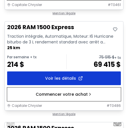
Capitale Chrysler
#
T0461
En stock
Mention légale
2026 RAM 1500 Express
Traction intégrale, Automatique, Moteur: I6 Hurricane
biturbo de 3 L rendement standard avec arrêt a...
25 km
75 915
$
Par semaine
+ tx
+ tx
214
$
69 415
$
Voir les détails
Commencer votre achat
Capitale Chrysler
#
T0486
1/16
En stock
Mention légale
Previous slide
Next 