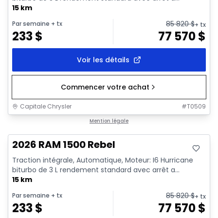
15 km
85 820
$
Par semaine
+ tx
+ tx
233
$
77 570
$
Voir les détails
Commencer votre achat
Capitale Chrysler
#
T0509
En stock
Mention légale
2026 RAM 1500 Rebel
Traction intégrale, Automatique, Moteur: I6 Hurricane
biturbo de 3 L rendement standard avec arrêt a...
15 km
85 820
$
Par semaine
+ tx
+ tx
233
$
77 570
$