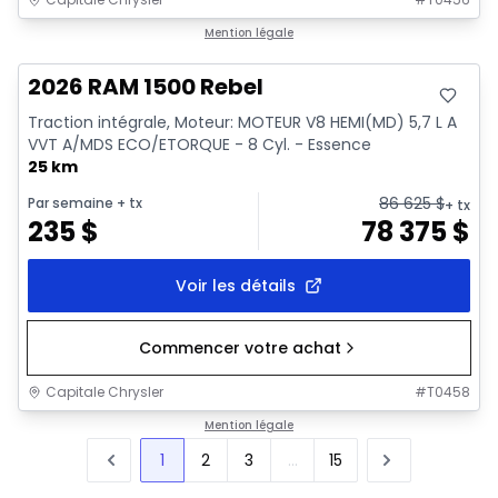
En stock
Mention légale
2026 RAM 1500 Rebel
Traction intégrale, Moteur: MOTEUR V8 HEMI(MD) 5,7 L A
VVT A/MDS ECO/ETORQUE - 8 Cyl. - Essence
25 km
86 625
$
Par semaine
+ tx
+ tx
235
$
78 375
$
Voir les détails
Commencer votre achat
Capitale Chrysler
#
T0458
Mention légale
1
2
3
...
15