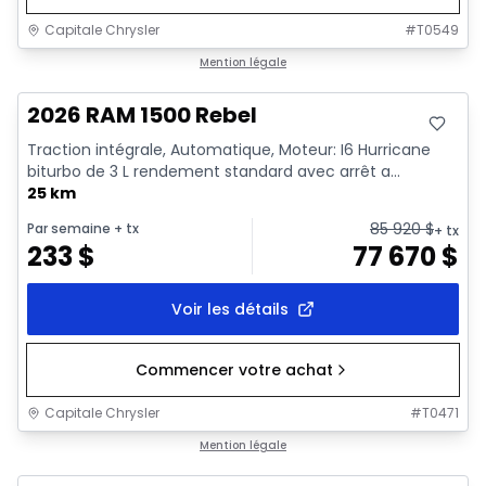
Capitale Chrysler
#
T0549
En stock
Mention légale
2026 RAM 1500 Rebel
Traction intégrale, Automatique, Moteur: I6 Hurricane
biturbo de 3 L rendement standard avec arrêt a...
25 km
85 920
$
Par semaine
+ tx
+ tx
233
$
77 670
$
Voir les détails
Commencer votre achat
Capitale Chrysler
#
T0471
En stock
Mention légale