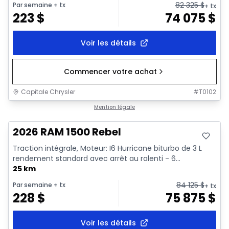
82 325
$
Par semaine
+ tx
+ tx
223
$
74 075
$
Voir les détails
Commencer votre achat
Capitale Chrysler
#
T0102
En stock
Mention légale
2026 RAM 1500 Rebel
Traction intégrale, Moteur: I6 Hurricane biturbo de 3 L
rendement standard avec arrêt au ralenti - 6...
25 km
84 125
$
Par semaine
+ tx
+ tx
228
$
75 875
$
Voir les détails