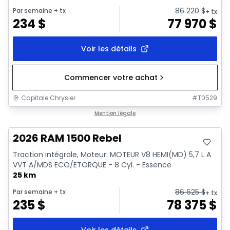
86 220
$
Par semaine
+ tx
+ tx
234
$
77 970
$
Voir les détails
Commencer votre achat
Capitale Chrysler
#
T0529
En stock
Mention légale
2026 RAM 1500 Rebel
Traction intégrale, Moteur: MOTEUR V8 HEMI(MD) 5,7 L A
VVT A/MDS ECO/ETORQUE - 8 Cyl. - Essence
25 km
86 625
$
Par semaine
+ tx
+ tx
235
$
78 375
$
Voir les détails