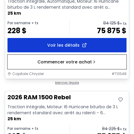
Traction intégrale, Automatique, Moteur: I6 Hurricane
biturbo de 3 L rendement standard avec arrêt a...
25 km
84 125
$
Par semaine
+ tx
+ tx
228
$
75 875
$
Voir les détails
Commencer votre achat
Capitale Chrysler
#
T0548
En stock
Mention légale
2026 RAM 1500 Rebel
Traction intégrale, Moteur: I6 Hurricane biturbo de 3 L
rendement standard avec arrêt au ralenti - 6...
25 km
84 225
$
Par semaine
+ tx
+ tx