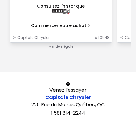
Consultez l'historique
Commencer votre achat
Capitale Chrysler
#
T0548
Capit
Mention légale
1 / 1
Venez l'essayer
Capitale Chrysler
225 Rue du Marais, Québec, QC
1 581 814-2244