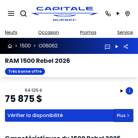
Search
Neufs
Occasion
Promos
Service
>
1500
>
O06062
RAM 1500 Rebel 2026
Très bonne offre
84 125
$
i
75 875
$
Vérifier la disponibilité
Plus