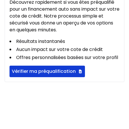
Découvrez rapidement si vous êtes préqualifié
À partir de :
pour un financement auto sans impact sur votre
Location sur 36 mois
280
$
/
Sem.
cote de crédit. Notre processus simple et
0.00 $ d'acompte • 2.49%
sécurisé vous donne un aperçu de vos options
en quelques minutes.
Location sur 27 mois
Résultats instantanés
À partir de :
Location sur 27 mois
341
$
/
Sem.
Aucun impact sur votre cote de crédit
0.00 $ d'acompte • 2.49%
Offres personnalisées basées sur votre profil
Vérifier ma préqualification
Location sur 24 mois
À partir de :
Location sur 24 mois
364
$
/
Sem.
0.00 $ d'acompte • 2.49%