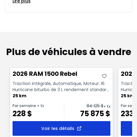
Lire plus
Plus de véhicules à vendre
Très bonne offre
Très b
2026 RAM 1500 Rebel
2026
Traction intégrale, Automatique, Moteur: I6
Tractio
Hurricane biturbo de 3 L rendement standard
Hurrica
avec arrêt a...
25 km
avec arr
25 km
84 125
$
Par semaine
+ tx
Par sem
+ tx
228
$
75 875
$
233
Voir les détails