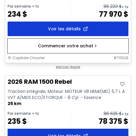
86 220
$
Par semaine
+ tx
+ tx
234
$
77 970
$
Voir les détails
Commencer votre achat
Capitale Chrysler
#
T0529
En stock
Mention légale
2026 RAM 1500 Rebel
Traction intégrale, Moteur: MOTEUR V8 HEMI(MD) 5,7 L A
VVT A/MDS ECO/ETORQUE - 8 Cyl. - Essence
25 km
86 625
$
Par semaine
+ tx
+ tx
235
$
78 375
$
Voir les détails