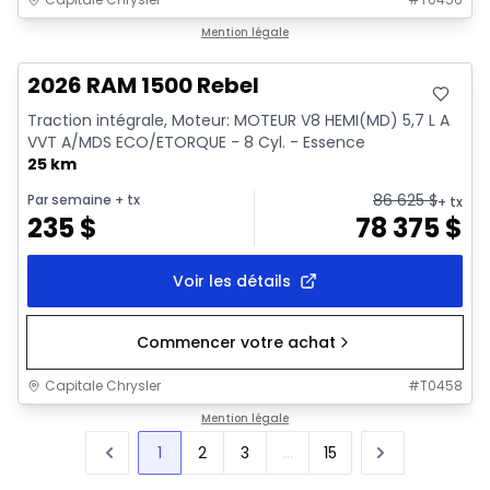
En stock
Mention légale
2026 RAM 1500 Rebel
Traction intégrale, Moteur: MOTEUR V8 HEMI(MD) 5,7 L A
VVT A/MDS ECO/ETORQUE - 8 Cyl. - Essence
25 km
86 625
$
Par semaine
+ tx
+ tx
235
$
78 375
$
Voir les détails
Commencer votre achat
Capitale Chrysler
#
T0458
Mention légale
1
2
3
...
15