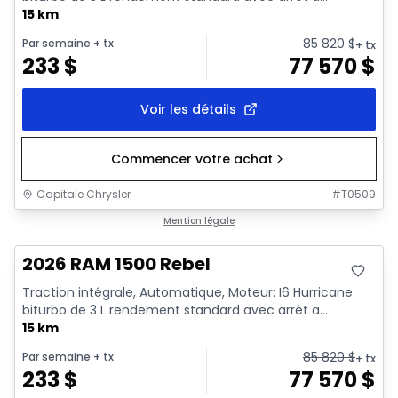
15 km
85 820
$
Par semaine
+ tx
+ tx
233
$
77 570
$
Voir les détails
Commencer votre achat
Capitale Chrysler
#
T0509
En stock
Mention légale
2026 RAM 1500 Rebel
Traction intégrale, Automatique, Moteur: I6 Hurricane
biturbo de 3 L rendement standard avec arrêt a...
15 km
85 820
$
Par semaine
+ tx
+ tx
233
$
77 570
$