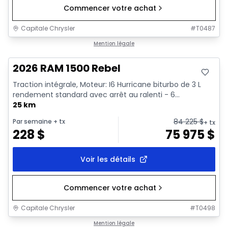
Commencer votre achat
Capitale Chrysler
#
T0487
En stock
Mention légale
2026 RAM 1500 Rebel
Traction intégrale, Moteur: I6 Hurricane biturbo de 3 L
rendement standard avec arrêt au ralenti - 6...
25 km
84 225
$
Par semaine
+ tx
+ tx
228
$
75 975
$
Voir les détails
Commencer votre achat
Capitale Chrysler
#
T0498
En stock
Mention légale