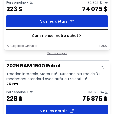
82 325
$
Par semaine
+ tx
+ tx
223
$
74 075
$
Voir les détails
Commencer votre achat
Capitale Chrysler
#
T0102
En stock
Mention légale
2026 RAM 1500 Rebel
Traction intégrale, Moteur: I6 Hurricane biturbo de 3 L
rendement standard avec arrêt au ralenti - 6...
25 km
84 125
$
Par semaine
+ tx
+ tx
228
$
75 875
$
Voir les détails