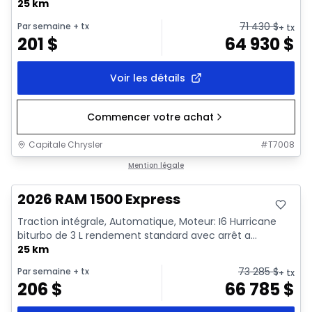
25 km
71 430
$
Par semaine
+ tx
+ tx
201
$
64 930
$
Voir les détails
Commencer votre achat
Capitale Chrysler
#
T7008
En stock
Mention légale
2026 RAM 1500 Express
Traction intégrale, Automatique, Moteur: I6 Hurricane
biturbo de 3 L rendement standard avec arrêt a...
25 km
73 285
$
Par semaine
+ tx
+ tx
206
$
66 785
$