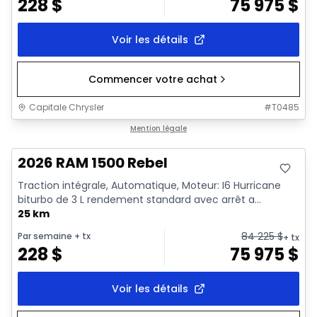
228
$
75 975
$
Voir les détails
Commencer votre achat
Capitale Chrysler
#
T0485
En stock
Mention légale
2026 RAM 1500 Rebel
Traction intégrale, Automatique, Moteur: I6 Hurricane
biturbo de 3 L rendement standard avec arrêt a...
25 km
84 225
$
Par semaine
+ tx
+ tx
228
$
75 975
$
Voir les détails