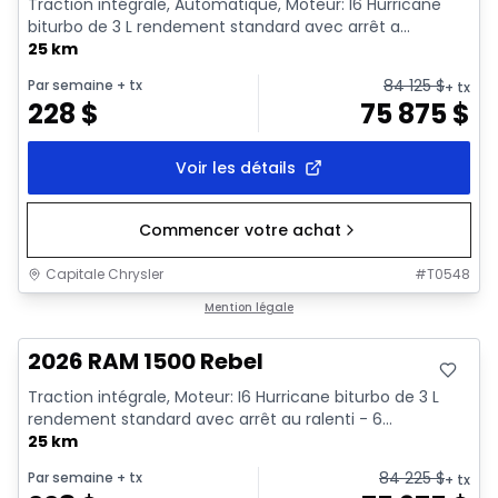
Traction intégrale, Automatique, Moteur: I6 Hurricane
biturbo de 3 L rendement standard avec arrêt a...
25 km
84 125
$
Par semaine
+ tx
+ tx
228
$
75 875
$
Voir les détails
Commencer votre achat
Capitale Chrysler
#
T0548
En stock
Mention légale
2026 RAM 1500 Rebel
Traction intégrale, Moteur: I6 Hurricane biturbo de 3 L
rendement standard avec arrêt au ralenti - 6...
25 km
84 225
$
Par semaine
+ tx
+ tx