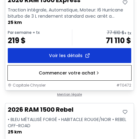
2026 RAM 1500 Express
Traction intégrale, Automatique, Moteur: I6 Hurricane
biturbo de 3 L rendement standard avec arrêt a...
25 km
77 610
$
Par semaine
+ tx
+ tx
219
$
71 110
$
Voir les détails
Commencer votre achat
Capitale Chrysler
#
T0472
En stock
Mention légale
2026 RAM 1500 Rebel
• BLEU MÉTALLISÉ FORGÉ • HABITACLE ROUGE/NOIR • REBEL
OFF-ROAD
25 km