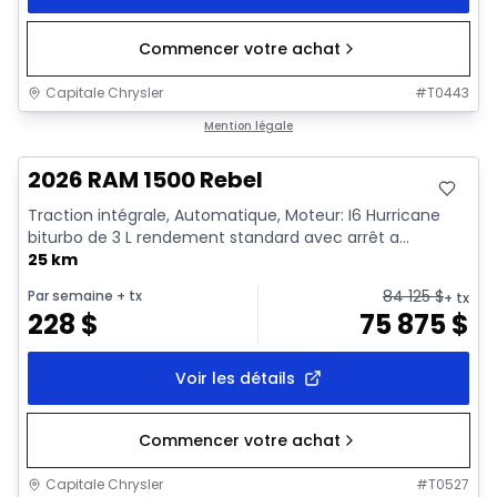
Commencer votre achat
Capitale Chrysler
#
T0443
En stock
Mention légale
2026 RAM 1500 Rebel
Traction intégrale, Automatique, Moteur: I6 Hurricane
biturbo de 3 L rendement standard avec arrêt a...
25 km
84 125
$
Par semaine
+ tx
+ tx
228
$
75 875
$
Voir les détails
Commencer votre achat
Capitale Chrysler
#
T0527