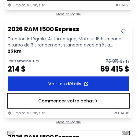
Capitale Chrysler
#
T0461
En stock
Mention légale
2026 RAM 1500 Express
Traction intégrale, Automatique, Moteur: I6 Hurricane
biturbo de 3 L rendement standard avec arrêt a...
25 km
75 915
$
Par semaine
+ tx
+ tx
214
$
69 415
$
Voir les détails
Commencer votre achat
Capitale Chrysler
#
T0486
1/16
En stock
Mention légale
Previous slide
Next 