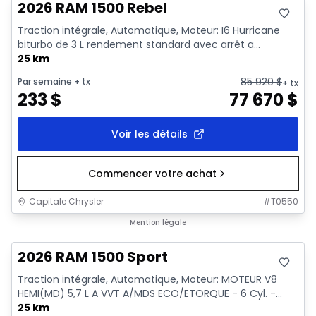
2026 RAM 1500 Rebel
Traction intégrale, Automatique, Moteur: I6 Hurricane
biturbo de 3 L rendement standard avec arrêt a...
25 km
85 920
$
Par semaine
+ tx
+ tx
233
$
77 670
$
Voir les détails
Commencer votre achat
Capitale Chrysler
#
T0550
En stock
Mention légale
2026 RAM 1500 Sport
Traction intégrale, Automatique, Moteur: MOTEUR V8
HEMI(MD) 5,7 L A VVT A/MDS ECO/ETORQUE - 6 Cyl. -...
25 km