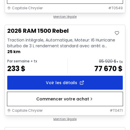
Capitale Chrysler
#
T0549
En stock
Mention légale
2026 RAM 1500 Rebel
Traction intégrale, Automatique, Moteur: I6 Hurricane
biturbo de 3 L rendement standard avec arrêt a...
25 km
85 920
$
Par semaine
+ tx
+ tx
233
$
77 670
$
Voir les détails
Commencer votre achat
Capitale Chrysler
#
T0471
En stock
Mention légale