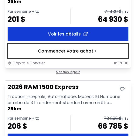
25 km
71 430
$
Par semaine
+ tx
+ tx
201
$
64 930
$
Voir les détails
Commencer votre achat
Capitale Chrysler
#
T7008
En stock
Mention légale
2026 RAM 1500 Express
Traction intégrale, Automatique, Moteur: I6 Hurricane
biturbo de 3 L rendement standard avec arrêt a...
25 km
73 285
$
Par semaine
+ tx
+ tx
206
$
66 785
$