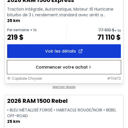
2026 RAM 1500 Express
Traction intégrale, Automatique, Moteur: I6 Hurricane
biturbo de 3 L rendement standard avec arrêt a...
25 km
77 610
$
Par semaine
+ tx
+ tx
219
$
71 110
$
Voir les détails
Commencer votre achat
Capitale Chrysler
#
T0472
En stock
Mention légale
2026 RAM 1500 Rebel
• BLEU MÉTALLISÉ FORGÉ • HABITACLE ROUGE/NOIR • REBEL
OFF-ROAD
25 km