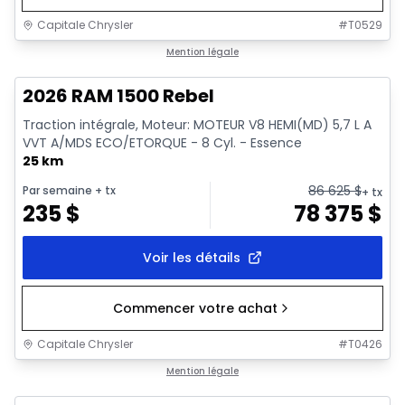
Capitale Chrysler
#
T0529
En stock
Mention légale
2026 RAM 1500 Rebel
Traction intégrale, Moteur: MOTEUR V8 HEMI(MD) 5,7 L A
VVT A/MDS ECO/ETORQUE - 8 Cyl. - Essence
25 km
86 625
$
Par semaine
+ tx
+ tx
235
$
78 375
$
Voir les détails
Commencer votre achat
Capitale Chrysler
#
T0426
En stock
Mention légale