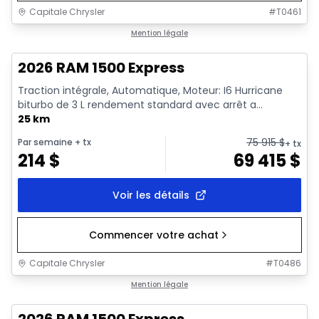
Capitale Chrysler
#
T0461
En stock
Mention légale
2026 RAM 1500 Express
Traction intégrale, Automatique, Moteur: I6 Hurricane
biturbo de 3 L rendement standard avec arrêt a...
25 km
75 915
$
Par semaine
+ tx
+ tx
214
$
69 415
$
Voir les détails
Commencer votre achat
Capitale Chrysler
#
T0486
1/16
En stock
Mention légale