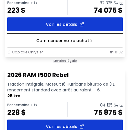
82 325
$
Par semaine
+ tx
+ tx
223
$
74 075
$
Voir les détails
Commencer votre achat
Capitale Chrysler
#
T0102
En stock
Mention légale
2026 RAM 1500 Rebel
Traction intégrale, Moteur: I6 Hurricane biturbo de 3 L
rendement standard avec arrêt au ralenti - 6...
25 km
84 125
$
Par semaine
+ tx
+ tx
228
$
75 875
$
Voir les détails