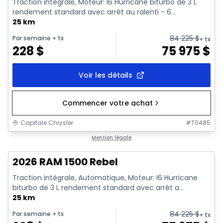
Traction intégrale, Moteur: I6 Hurricane biturbo de 3 L
rendement standard avec arrêt au ralenti - 6...
25 km
84 225
$
Par semaine
+ tx
+ tx
228
$
75 975
$
Voir les détails
Commencer votre achat
Capitale Chrysler
#
T0485
En stock
Mention légale
2026 RAM 1500 Rebel
Traction intégrale, Automatique, Moteur: I6 Hurricane
biturbo de 3 L rendement standard avec arrêt a...
25 km
84 225
$
Par semaine
+ tx
+ tx