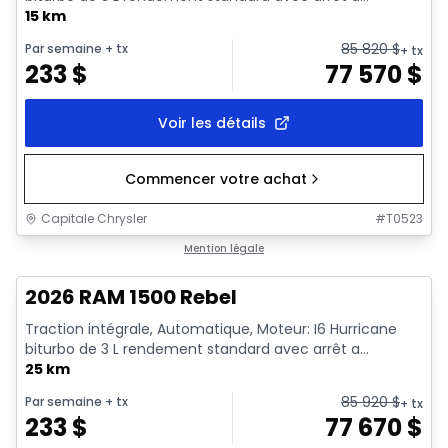
15 km
85 820
$
Par semaine
+ tx
+ tx
233
$
77 570
$
Voir les détails
Commencer votre achat
Capitale Chrysler
#
T0523
En stock
Mention légale
2026 RAM 1500 Rebel
Traction intégrale, Automatique, Moteur: I6 Hurricane
biturbo de 3 L rendement standard avec arrêt a...
25 km
85 920
$
Par semaine
+ tx
+ tx
233
$
77 670
$