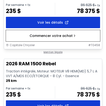
86 625
$
Par semaine
+ tx
+ tx
235
$
78 375
$
Voir les détails
Commencer votre achat
Capitale Chrysler
#
T0458
En stock
Mention légale
2026 RAM 1500 Rebel
Traction intégrale, Moteur: MOTEUR V8 HEMI(MD) 5,7 L A
VVT A/MDS ECO/ETORQUE - 8 Cyl. - Essence
25 km
86 625
$
Par semaine
+ tx
+ tx
235
$
78 375
$
Voir les détails