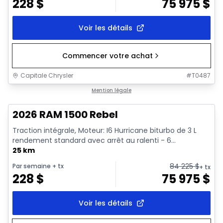
228
$
75 975
$
Voir les détails
Commencer votre achat
Capitale Chrysler
#
T0487
En stock
Mention légale
2026 RAM 1500 Rebel
Traction intégrale, Moteur: I6 Hurricane biturbo de 3 L
rendement standard avec arrêt au ralenti - 6...
25 km
84 225
$
Par semaine
+ tx
+ tx
228
$
75 975
$
Voir les détails