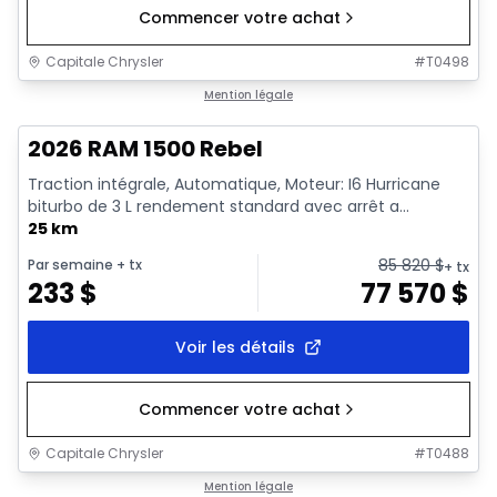
Commencer votre achat
Capitale Chrysler
#
T0498
En stock
Mention légale
2026 RAM 1500 Rebel
Traction intégrale, Automatique, Moteur: I6 Hurricane
biturbo de 3 L rendement standard avec arrêt a...
25 km
85 820
$
Par semaine
+ tx
+ tx
233
$
77 570
$
Voir les détails
Commencer votre achat
Capitale Chrysler
#
T0488
En stock
Mention légale