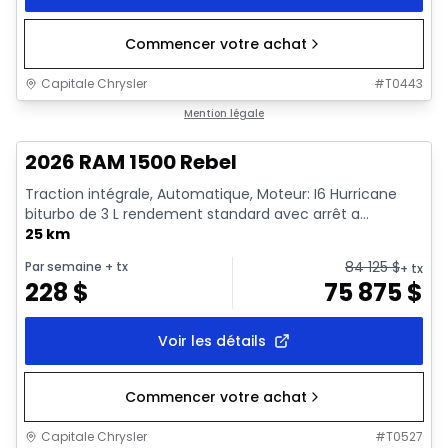
Commencer votre achat
Capitale Chrysler
#
T0443
En stock
Mention légale
2026 RAM 1500 Rebel
Traction intégrale, Automatique, Moteur: I6 Hurricane
biturbo de 3 L rendement standard avec arrêt a...
25 km
84 125
$
Par semaine
+ tx
+ tx
228
$
75 875
$
Voir les détails
Commencer votre achat
Capitale Chrysler
#
T0527