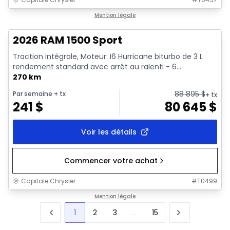
En stock
Mention légale
2026 RAM 1500 Sport
Traction intégrale, Moteur: I6 Hurricane biturbo de 3 L
rendement standard avec arrêt au ralenti - 6...
270 km
88 895
$
Par semaine
+ tx
+ tx
241
$
80 645
$
Voir les détails
Commencer votre achat
Capitale Chrysler
#
T0499
Mention légale
1
2
3
...
15