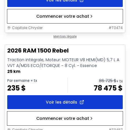
Commencer votre achat
Capitale Chrysler
#
T0474
En stock
Mention légale
2026 RAM 1500 Rebel
Traction intégrale, Moteur: MOTEUR V8 HEMI(MD) 5,7 L A
VVT A/MDS ECO/ETORQUE - 8 Cyl. - Essence
25 km
86 725
$
Par semaine
+ tx
+ tx
235
$
78 475
$
Voir les détails
Commencer votre achat
Capitale Chrysler
#
T0457