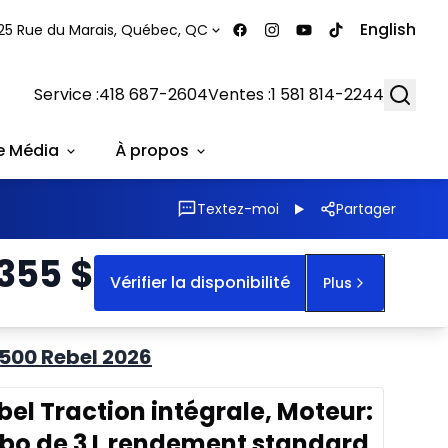
English
25 Rue du Marais, Québec, QC
Searc
Service :
418 687-2604
Ventes :
1 581 814-2244
e Média
À propos
Textez-moi
Partager
 355
$
Vérifier la disponibilité
Plus
1500 Rebel 2026
el Traction intégrale, Moteur:
urbo de 3 L rendement standard