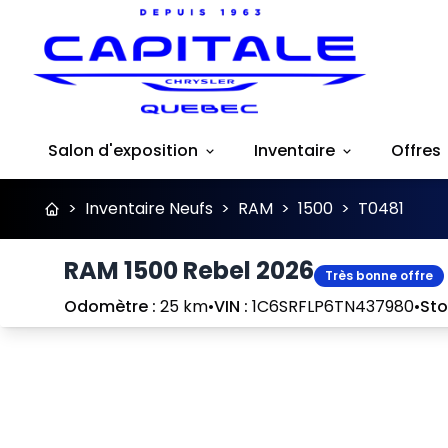
Salon d'exposition
Inventaire
Offres
>
Inventaire Neufs
>
RAM
>
1500
>
T0481
RAM 1500 Rebel 2026
Très bonne offre
Odomètre :
25 km
•
VIN :
1C6SRFLP6TN437980
•
Sto