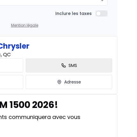
À partir de :
Inclure les taxes
is
Inclure les taxes
360
$
/
Sem.
Mention légale
Chrysler
À partir de :
c, QC
is
451
$
/
Sem.
SMS
Adresse
À partir de :
is
601
$
/
Sem.
M 1500 2026!
ants communiquera avec vous
À partir de :
258
$
/
Sem.