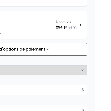
%
À partir de :
254
$
/
Sem.
%
 d'options de paiement
À partir de :
is
276
$
/
Sem.
À partir de :
$
is
300
$
/
Sem.
$