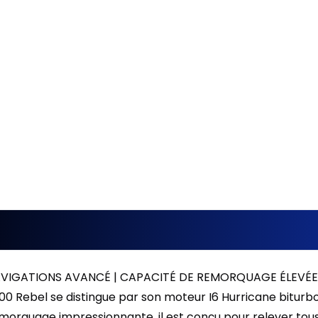
Location sur 24 mois
0.00 $ d'acompte • 2.49
AVIGATIONS AVANCÉ | CAPACITÉ DE REMORQUAGE ÉLEVÉE
00 Rebel se distingue par son moteur I6 Hurricane biturb
orquage impressionnante, il est conçu pour relever tous 