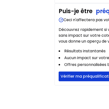
Puis-je être
préq
Location sur 39 mois
Location sur 39 mois
Ceci n'affectera pas vo
0.00 $ d'acompte • 2.49
Découvrez rapidement si v
sans impact sur votre cote
vous donne un aperçu de v
Location sur 36 mois
Location sur 36 mois
Résultats instantanés
0.00 $ d'acompte • 2.49
Aucun impact sur votre
Offres personnalisées b
Location sur 27 mois
Vérifier ma préqualificat
Location sur 27 mois
0.00 $ d'acompte • 2.49
Location sur 24 mois