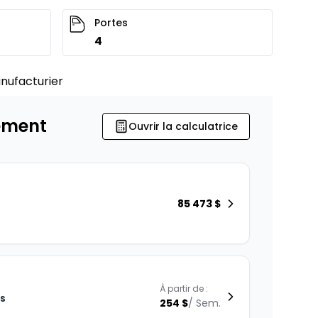
Portes
4
nufacturier
ement
Ouvrir la calculatrice
85 473
$
À partir de :
is
254
$
/
Sem.