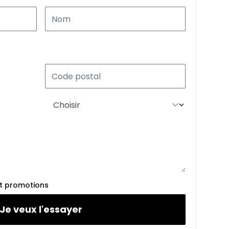
%
À partir de :
266
$
/
Sem.
%
À partir de :
275
$
/
Sem.
%
et promotions
À partir de :
286
$
/
Sem.
Je veux l'essayer
%