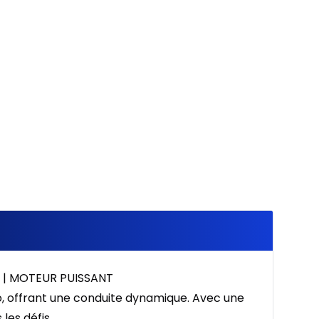
À partir de :
405
$
/
Sem.
%
 | MOTEUR PUISSANT
o, offrant une conduite dynamique. Avec une
les défis.