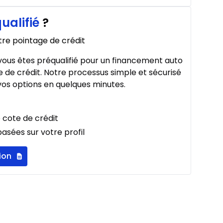
ualifié
?
À partir de :
295
$
/
Sem.
tre pointage de crédit
%
ous êtes préqualifié pour un financement auto
 de crédit. Notre processus simple et sécurisé
os options en quelques minutes.
À partir de :
311
$
/
Sem.
%
 cote de crédit
asées sur votre profil
ion
À partir de :
380
$
/
Sem.
%