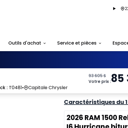
2
Outils d'achat
Service et pièces
Espac
85
93 605
$
Votre prix
:
ck :
T0481
•
Capitale Chrysler
Caractéristiques du 
2026 RAM 1500 Reb
I6 Hurricane bit