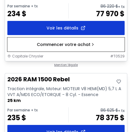
86 220
$
Par semaine
+ tx
+ tx
234
$
77 970
$
Voir les détails
Commencer votre achat
Capitale Chrysler
#
T0529
En stock
Mention légale
2026 RAM 1500 Rebel
Traction intégrale, Moteur: MOTEUR V8 HEMI(MD) 5,7 L A
VVT A/MDS ECO/ETORQUE - 8 Cyl. - Essence
25 km
86 625
$
Par semaine
+ tx
+ tx
235
$
78 375
$
Voir les détails