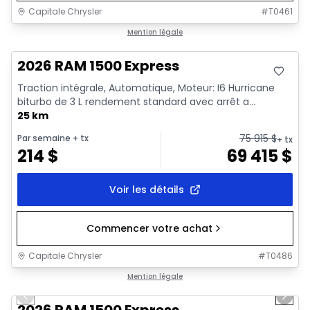
Capitale Chrysler
#
T0461
En stock
Mention légale
2026 RAM 1500 Express
Traction intégrale, Automatique, Moteur: I6 Hurricane
biturbo de 3 L rendement standard avec arrêt a...
25 km
75 915
$
Par semaine
+ tx
+ tx
214
$
69 415
$
Voir les détails
Commencer votre achat
Capitale Chrysler
#
T0486
1/16
En stock
Mention légale
Previous slide
Next 