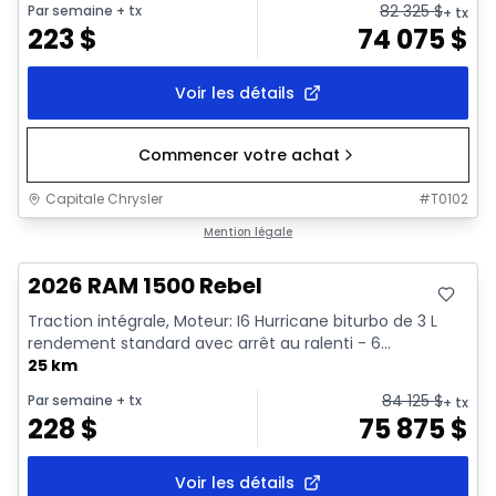
82 325
$
Par semaine
+ tx
+ tx
223
$
74 075
$
Voir les détails
Commencer votre achat
Capitale Chrysler
#
T0102
En stock
Mention légale
2026 RAM 1500 Rebel
Traction intégrale, Moteur: I6 Hurricane biturbo de 3 L
rendement standard avec arrêt au ralenti - 6...
25 km
84 125
$
Par semaine
+ tx
+ tx
228
$
75 875
$
Voir les détails