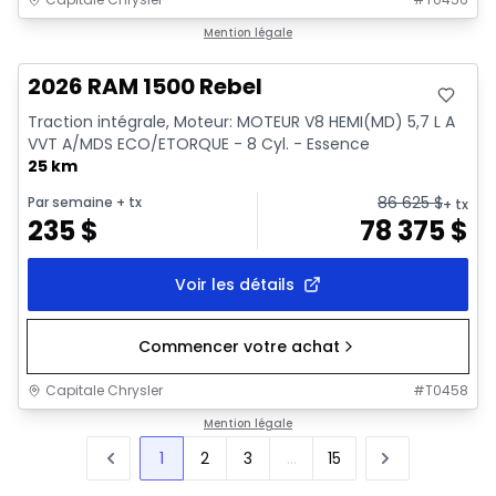
En stock
Mention légale
2026 RAM 1500 Rebel
Traction intégrale, Moteur: MOTEUR V8 HEMI(MD) 5,7 L A
VVT A/MDS ECO/ETORQUE - 8 Cyl. - Essence
25 km
86 625
$
Par semaine
+ tx
+ tx
235
$
78 375
$
Voir les détails
Commencer votre achat
Capitale Chrysler
#
T0458
Mention légale
1
2
3
...
15