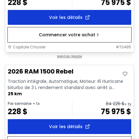
228
$
75 975
$
Voir les détails
Commencer votre achat
Capitale Chrysler
#
T0485
En stock
Mention légale
2026 RAM 1500 Rebel
Traction intégrale, Automatique, Moteur: I6 Hurricane
biturbo de 3 L rendement standard avec arrêt a...
25 km
84 225
$
Par semaine
+ tx
+ tx
228
$
75 975
$
Voir les détails