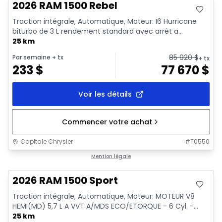
2026 RAM 1500 Rebel
Traction intégrale, Automatique, Moteur: I6 Hurricane
biturbo de 3 L rendement standard avec arrêt a...
25 km
85 920
$
Par semaine
+ tx
+ tx
233
$
77 670
$
Voir les détails
Commencer votre achat
Capitale Chrysler
#
T0550
En stock
Mention légale
2026 RAM 1500 Sport
Traction intégrale, Automatique, Moteur: MOTEUR V8
HEMI(MD) 5,7 L A VVT A/MDS ECO/ETORQUE - 6 Cyl. -...
25 km