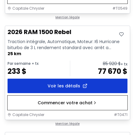
Capitale Chrysler
#
T0549
En stock
Mention légale
2026 RAM 1500 Rebel
Traction intégrale, Automatique, Moteur: I6 Hurricane
biturbo de 3 L rendement standard avec arrêt a...
25 km
85 920
$
Par semaine
+ tx
+ tx
233
$
77 670
$
Voir les détails
Commencer votre achat
Capitale Chrysler
#
T0471
En stock
Mention légale