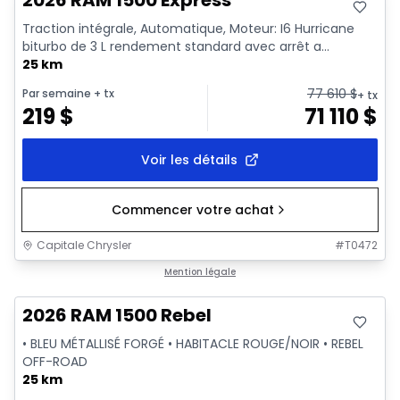
2026 RAM 1500 Express
Traction intégrale, Automatique, Moteur: I6 Hurricane
biturbo de 3 L rendement standard avec arrêt a...
25 km
77 610
$
Par semaine
+ tx
+ tx
219
$
71 110
$
Voir les détails
Commencer votre achat
Capitale Chrysler
#
T0472
En stock
Mention légale
2026 RAM 1500 Rebel
• BLEU MÉTALLISÉ FORGÉ • HABITACLE ROUGE/NOIR • REBEL
OFF-ROAD
25 km