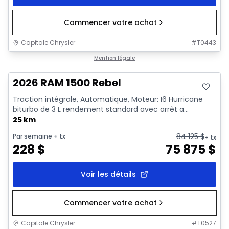
Commencer votre achat
Capitale Chrysler
#
T0443
En stock
Mention légale
2026 RAM 1500 Rebel
Traction intégrale, Automatique, Moteur: I6 Hurricane
biturbo de 3 L rendement standard avec arrêt a...
25 km
84 125
$
Par semaine
+ tx
+ tx
228
$
75 875
$
Voir les détails
Commencer votre achat
Capitale Chrysler
#
T0527