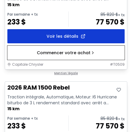
15 km
85 820
$
Par semaine
+ tx
+ tx
233
$
77 570
$
Voir les détails
Commencer votre achat
Capitale Chrysler
#
T0509
En stock
Mention légale
2026 RAM 1500 Rebel
Traction intégrale, Automatique, Moteur: I6 Hurricane
biturbo de 3 L rendement standard avec arrêt a...
15 km
85 820
$
Par semaine
+ tx
+ tx
233
$
77 570
$