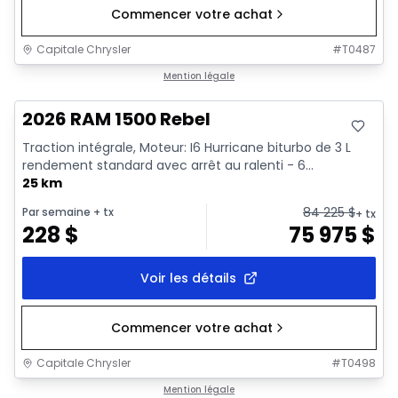
Commencer votre achat
Capitale Chrysler
#
T0487
En stock
Mention légale
2026 RAM 1500 Rebel
Traction intégrale, Moteur: I6 Hurricane biturbo de 3 L
rendement standard avec arrêt au ralenti - 6...
25 km
84 225
$
Par semaine
+ tx
+ tx
228
$
75 975
$
Voir les détails
Commencer votre achat
Capitale Chrysler
#
T0498
En stock
Mention légale