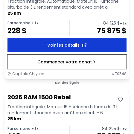
Traction intégrale, Automatique, Moteur: I6 Hurricane
biturbo de 3 L rendement standard avec arrêt a...
25 km
84 125
$
Par semaine
+ tx
+ tx
228
$
75 875
$
Voir les détails
Commencer votre achat
Capitale Chrysler
#
T0548
En stock
Mention légale
2026 RAM 1500 Rebel
Traction intégrale, Moteur: I6 Hurricane biturbo de 3 L
rendement standard avec arrêt au ralenti - 6...
25 km
84 225
$
Par semaine
+ tx
+ tx