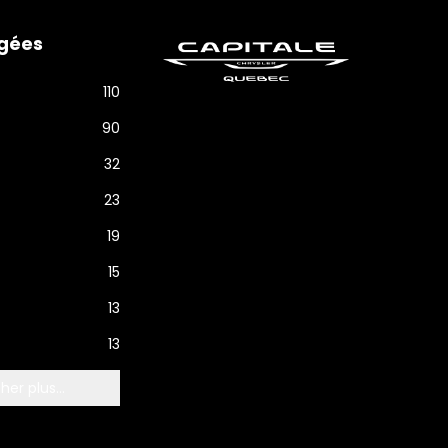
gées
110
90
32
23
19
15
13
13
her plus...