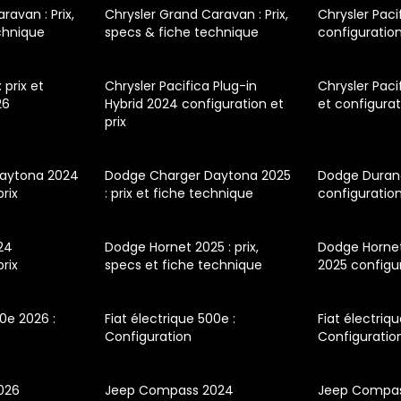
ravan : Prix,
Chrysler Grand Caravan : Prix,
Chrysler Paci
chnique
specs & fiche technique
configuration
 prix et
Chrysler Pacifica Plug-in
Chrysler Pacif
26
Hybrid 2024 configuration et
et configura
prix
aytona 2024
Dodge Charger Daytona 2025
Dodge Duran
prix
: prix et fiche technique
configuration
24
Dodge Hornet 2025 : prix,
Dodge Hornet
prix
specs et fiche technique
2025 configur
00e 2026 :
Fiat électrique 500e :
Fiat électriq
Configuration
Configuratio
026
Jeep Compass 2024
Jeep Compass