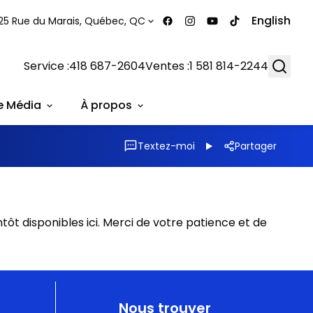
English
25 Rue du Marais, Québec, QC
Searc
Service :
418 687-2604
Ventes :
1 581 814-2244
e Média
À propos
Textez-moi
Partager
tôt disponibles ici. Merci de votre patience et de
Nous trouver