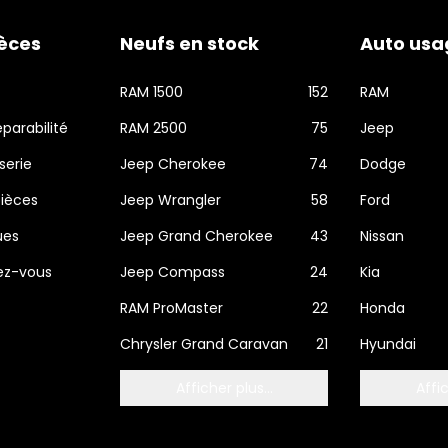
ièces
Neufs en stock
Auto usa
RAM 1500
152
RAM
éparabilité
RAM 2500
75
Jeep
serie
Jeep Cherokee
74
Dodge
ièces
Jeep Wrangler
58
Ford
ues
Jeep Grand Cherokee
43
Nissan
dez-vous
Jeep Compass
24
Kia
RAM ProMaster
22
Honda
Chrysler Grand Caravan
21
Hyundai
Afficher plus...
Affic