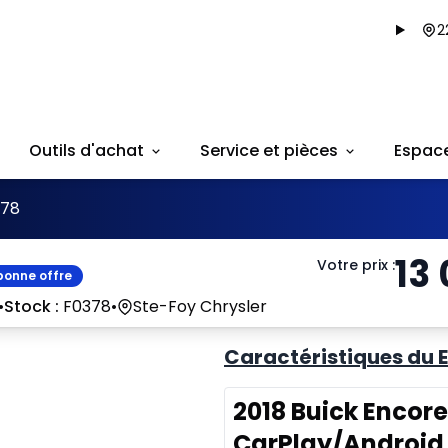
2
Outils d'achat
Service et pièces
Espac
378
13
Votre prix
:
bonne offre
•
Stock :
F0378
•
Ste-Foy Chrysler
Caractéristiques du E
2018 Buick Encore
CarPlay/Android 