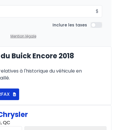
$
Inclure les taxes
Inclure les taxes
Mention légale
du Buick Encore 2018
latives à l'historique du véhicule en
illé.
RFAX
Chrysler
c, QC