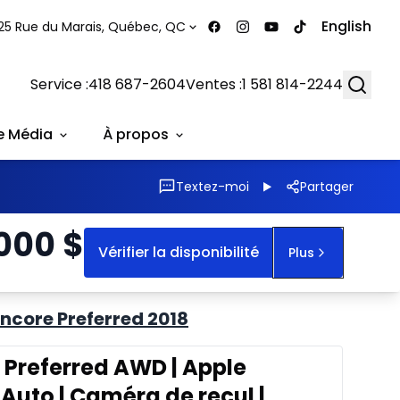
English
25 Rue du Marais, Québec, QC
Searc
Service :
418 687-2604
Ventes :
1 581 814-2244
e Média
À propos
Textez-moi
Partager
 000
$
Vérifier la disponibilité
Plus
ncore Preferred 2018
 Preferred AWD | Apple
Auto | Caméra de recul |