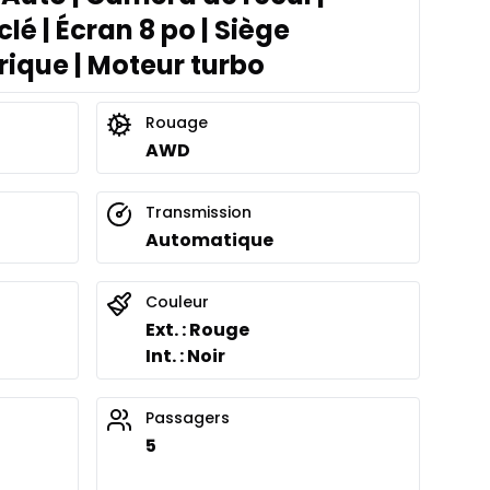
é | Écran 8 po | Siège
rique | Moteur turbo
Rouage
AWD
Transmission
Automatique
Couleur
Ext. : Rouge
Int. : Noir
Passagers
5