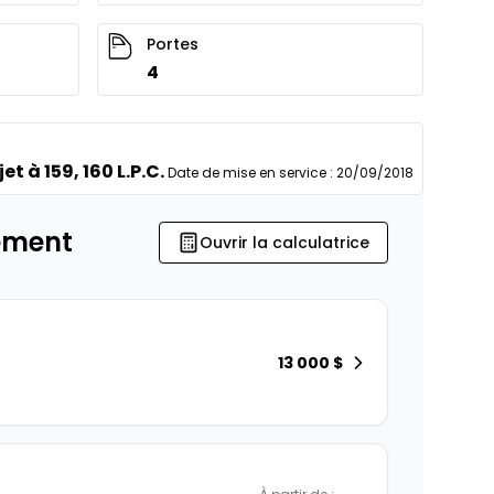
Portes
4
et à 159, 160 L.P.C.
Date de mise en service
:
20/09/2018
ement
Ouvrir la calculatrice
13 000
$