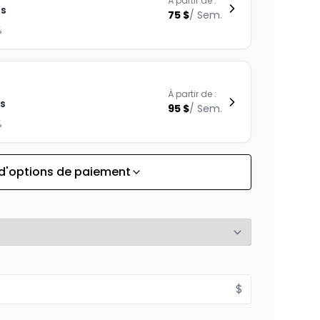
À partir de :
is
75
$
/
Sem.
%
À partir de :
is
95
$
/
Sem.
%
 d'options de paiement
À partir de :
is
137
$
/
Sem.
%
$