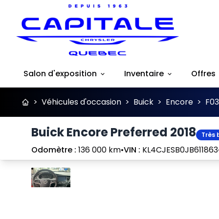
Salon d'exposition
Inventaire
Offres
>
Véhicules d'occasion
>
Buick
>
Encore
>
F0
Buick Encore Preferred 2018
Très 
Odomètre :
136 000 km
•
VIN :
KL4CJESB0JB611863
Arrêter
Précédent
Suivant