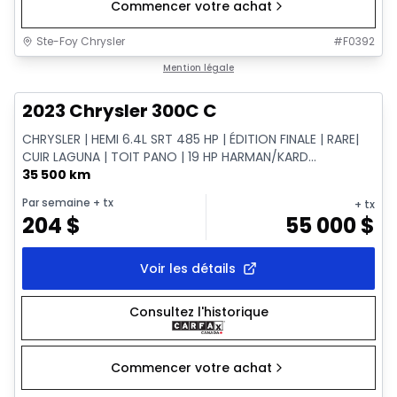
Commencer votre achat
Ste-Foy Chrysler
#
F0392
1/18
Très bonne offre
Mention légale
2023 Chrysler 300C C
CHRYSLER | HEMI 6.4L SRT 485 HP | ÉDITION FINALE | RARE|
CUIR LAGUNA | TOIT PANO | 19 HP HARMAN/KARD...
35 500 km
Par semaine
+ tx
+ tx
204
$
55 000
$
Voir les détails
Consultez l'historique
Commencer votre achat