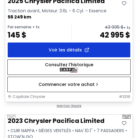
2025 Chrysler Pacifica Limited
Traction avant, Moteur: 3.6L - 6 Cyl. - Essence
56 249 km
43 995
$
Par semaine
+ tx
+ tx
145
$
42 995
$
Voir les détails
Consultez l'historique
Commencer votre achat
Capitale Chrysler
#
3316
1/25
Très bonne offre
Mention légale
Previous slide
Next 
Vidéo disponible
2023 Chrysler Pacifica Limited
• CUIR NAPPA • SIÈGES VENTILÉS • NAV 10.1'' • 7 PASSAGERS •
STOW'N GO