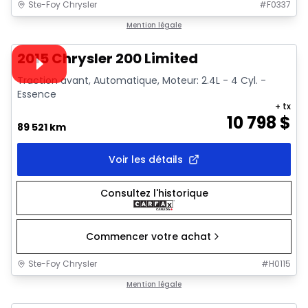
Ste-Foy Chrysler
#
F0337
1/9
Très bonne offre
Mention légale
Vidéo disponible
2015 Chrysler 200 Limited
Traction avant, Automatique, Moteur: 2.4L - 4 Cyl. -
Essence
+ tx
10 798
$
89 521 km
Voir les détails
Consultez l'historique
Commencer votre achat
Ste-Foy Chrysler
#
H0115
1/15
Très bonne offre
Mention légale