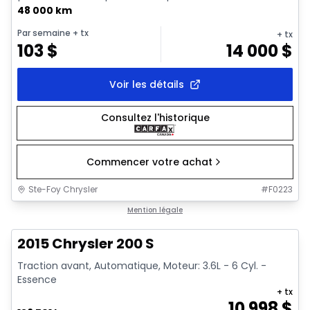
POU...
48 000 km
Par semaine
+ tx
+ tx
103
$
14 000
$
Voir les détails
Consultez l'historique
Commencer votre achat
Ste-Foy Chrysler
#
F0223
1/13
Très bonne offre
Mention légale
2015 Chrysler 200 S
Traction avant, Automatique, Moteur: 3.6L - 6 Cyl. -
Essence
+ tx
10 998
$