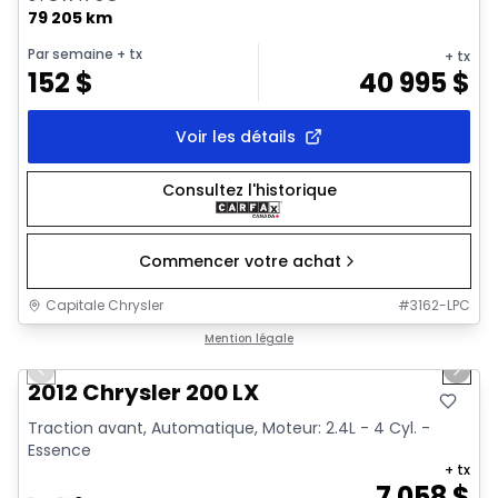
79 205 km
Par semaine
+ tx
+ tx
152
$
40 995
$
Voir les détails
Consultez l'historique
Commencer votre achat
Capitale Chrysler
#
3162-LPC
1/6
Très bonne offre
Mention légale
Previous slide
Next 
2012 Chrysler 200 LX
Traction avant, Automatique, Moteur: 2.4L - 4 Cyl. -
Essence
+ tx
7 058
$