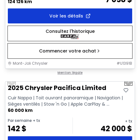
124 126 km
Voir les détails
Consultez l'historique
Commencer votre achat
Mont-Joli Chrysler
#
U1391B
1/14
Très bonne offre
Mention légale
Previous slide
Next 
2025 Chrysler Pacifica Limited
Cuir Nappa | Toit ouvrant panoramique | Navigation |
Sièges ventilés | Stow 'n Go | Apple CarPlay & ...
60 000 km
Par semaine
+ tx
+ tx
142
$
42 000
$