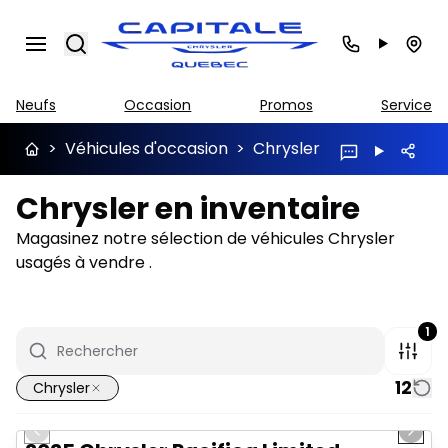
Search
Neufs
Occasion
Promos
Service
>
Véhicules d'occasion
>
Chrysler
Chrysler en inventaire
Magasinez notre sélection de véhicules Chrysler
usagés à vendre .
1
12
Chrysler
1/41
Très bonne offre
Previous slide
Next 
Vidéo disponible