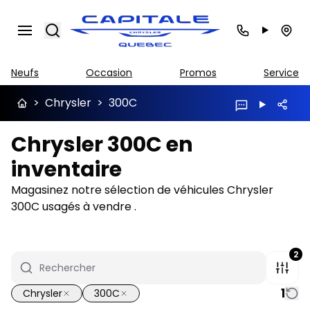
Search
Neufs
Occasion
Promos
Service
>
Chrysler
>
300C
Chrysler 300C en
inventaire
Magasinez notre sélection de véhicules Chrysler
300C usagés à vendre .
2
1
Chrysler
300C
1/18
Très bonne offre