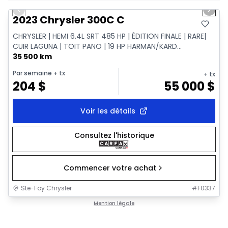
Previous slide
Next 
2023 Chrysler 300C C
CHRYSLER | HEMI 6.4L SRT 485 HP | ÉDITION FINALE | RARE|
CUIR LAGUNA | TOIT PANO | 19 HP HARMAN/KARD...
35 500 km
Par semaine
+ tx
+ tx
204
$
55 000
$
Voir les détails
Consultez l'historique
Commencer votre achat
Ste-Foy Chrysler
#
F0337
Mention légale