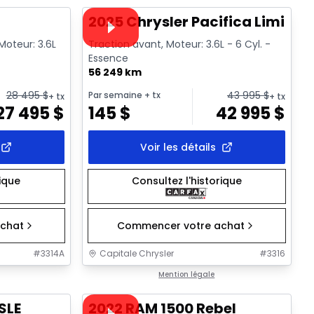
Vidéo disponible
T
2025 Chrysler Pacifica Limited
Moteur: 3.6L
Traction avant, Moteur: 3.6L - 6 Cyl. -
Essence
56 249 km
28 495
$
43 995
$
Par semaine
+ tx
+ tx
+ tx
27 495
$
145
$
42 995
$
Voir les détails
rique
Consultez l'historique
chat
Commencer votre achat
#
3314A
Capitale Chrysler
#
3316
1/32
1/37
Très bonne offre
Mention légale
Vidéo disponible
SLE
2022 RAM 1500 Rebel