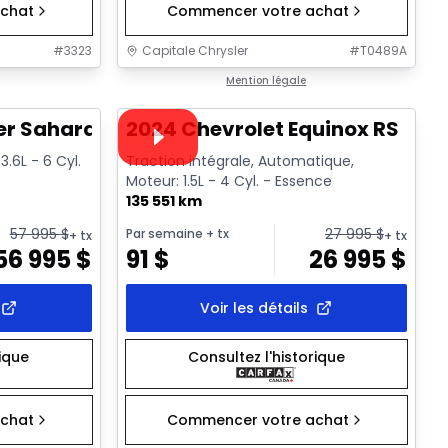
chat
Commencer votre achat
#
3323
Capitale Chrysler
#
T0489A
1/2
1/35
Très bonne offre
Mention légale
Vidéo disponible
er Sahara
2024 Chevrolet Equinox RS
.6L - 6 Cyl.
Traction intégrale, Automatique,
Moteur: 1.5L - 4 Cyl. - Essence
135 551 km
57 995
$
27 995
$
Par semaine
+ tx
+ tx
+ tx
56 995
$
91
$
26 995
$
Voir les détails
rique
Consultez l'historique
chat
Commencer votre achat