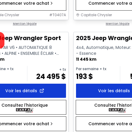
ommencer votre achat
Commencer votre a
le Chrysler
#
T0407A
Capitale Chrysler
1/19
onne offre
Mention légale
Très bonne offre
Mention légale
sponible
Jeep Wrangler Sport
2025 Jeep Wrangl
STAR V6 • AUTOMATIQUE 8
4x4, Automatique, Moteur: 3
 • ALPINE • ENSEMBLE ÉCLAIR •
- Essence
GE
km
11 445 km
ine
+ tx
Par semaine
+ tx
+ tx
24 495
$
193
$
Voir les détails
Voir les détails
Consultez l'historique
Consultez l'histo
ommencer votre achat
Commencer votre a