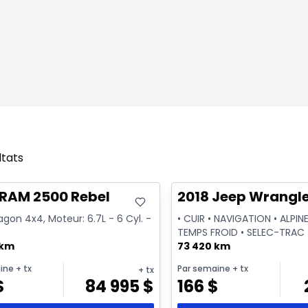
ltats
onne offre
Très bonne offre
sponible
 RAM 2500 Rebel
2018 Jeep Wrangle
on 4x4, Moteur: 6.7L - 6 Cyl. -
• CUIR • NAVIGATION • ALPINE
TEMPS FROID • SELEC-TRAC
 km
73 420 km
ine
+ tx
Par semaine
+ tx
+ tx
$
84 995
$
166
$