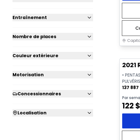
Entraînement
C
Nombre de places
Capita
Très b
Couleur extérieure
2021 
Motorisation
• PENTA
PULVÉRIS
CAMÉRA
137 887
Concessionnaires
Par sema
122
Localisation