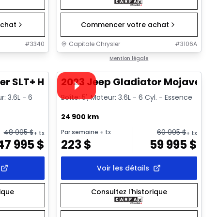
chat
Commencer votre achat
#
3340
Capitale Chrysler
#
3106A
1/32
1/38
Très bonne offre
Mention légale
Vidéo disponible
er SLT+ HR
2023 Jeep Gladiator Mojave
: 3.6L - 6
Boîte: 5', Moteur: 3.6L - 6 Cyl. - Essence
24 900 km
48 995
$
60 995
$
Par semaine
+ tx
+ tx
+ tx
47 995
$
223
$
59 995
$
Voir les détails
rique
Consultez l'historique