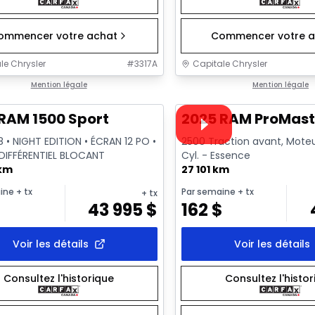
ommencer votre achat
Commencer votre a
le Chrysler
#
3317A
Capitale Chrysler
1/26
onne offre
Mention légale
Très bonne offre
Mention légale
Vidéo disponible
RAM 1500 Sport
2025 RAM ProMast
8 • NIGHT EDITION • ÉCRAN 12 PO •
2500 Traction avant, Moteur
 DIFFÉRENTIEL BLOCANT
Cyl. - Essence
 km
27 101 km
ine
+ tx
Par semaine
+ tx
+ tx
$
43 995
$
162
$
Voir les détails
Voir les détails
Consultez l'historique
Consultez l'histo