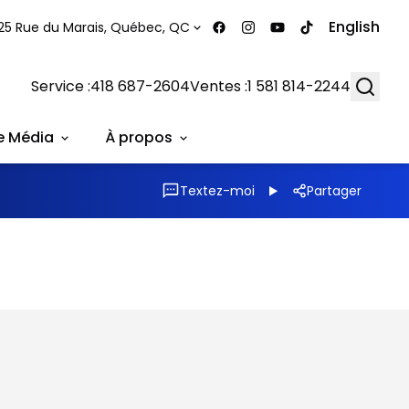
English
25 Rue du Marais, Québec, QC
Searc
Service :
418 687-2604
Ventes :
1 581 814-2244
e Média
À propos
Textez-moi
Partager