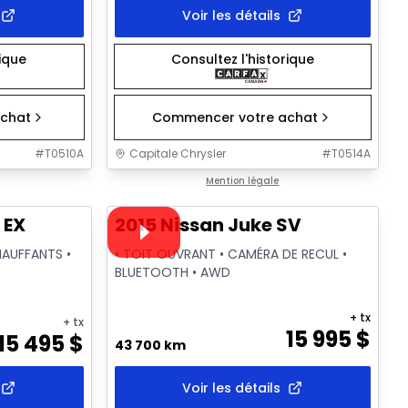
Voir les détails
rique
Consultez l'historique
chat
Commencer votre achat
#
T0510A
Capitale Chrysler
#
T0514A
1/2
1/18
Très bonne offre
Mention légale
Vidéo disponible
 EX
2015 Nissan Juke SV
HAUFFANTS •
• TOIT OUVRANT • CAMÉRA DE RECUL •
BLUETOOTH • AWD
+ tx
+ tx
15 995
$
15 495
$
43 700 km
Voir les détails