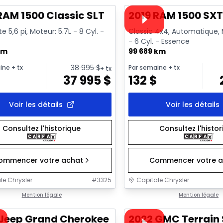
Vidéo disponible
RAM 1500 Classic SLT
2019 RAM 1500 SX
e 5,6 pi, Moteur: 5.7L - 8 Cyl. -
Classic 4x4, Automatique, 
- 6 Cyl. - Essence
km
99 689 km
38 995
$
ine
+ tx
Par semaine
+ tx
+ tx
$
37 995
$
132
$
Voir les détails
Voir les détails
Consultez l'historique
Consultez l'histo
ommencer votre achat
Commencer votre a
le Chrysler
#
3325
Capitale Chrysler
1/44
onne offre
Mention légale
Très bonne offre
Mention légale
sponible
Vidéo disponible
 Jeep Grand Cherokee Overland
2022 GMC Terrain 