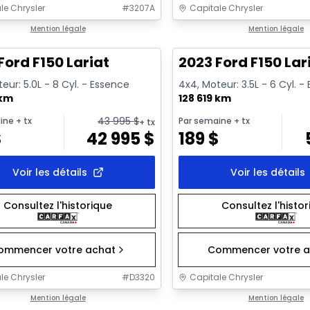
le Chrysler
#
3207A
Capitale Chrysler
1/2
onne offre
Mention légale
Très bonne offre
Mention légale
Ford F150 Lariat
2023 Ford F150 Lar
eur: 5.0L - 8 Cyl. - Essence
4x4, Moteur: 3.5L - 6 Cyl. -
 km
128 619 km
43 995
$
ine
+ tx
Par semaine
+ tx
+ tx
$
42 995
$
189
$
Voir les détails
Voir les détails
Consultez l'historique
Consultez l'histo
ommencer votre achat
Commencer votre a
le Chrysler
#
D3320
Capitale Chrysler
1/2
onne offre
Mention légale
Très bonne offre
Mention légale