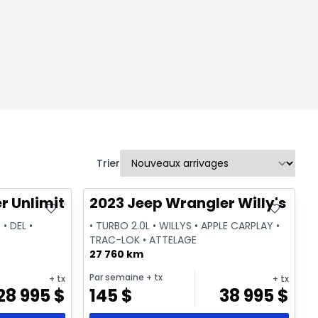
Trier
Très bonne offre
r Unlimited Sahara
2023 Jeep Wrangler Willy's Spo
 • DEL •
• TURBO 2.0L • WILLYS • APPLE CARPLAY •
TRAC-LOK • ATTELAGE
27 760 km
Par semaine
+ tx
+ tx
+ tx
28 995
$
145
$
38 995
$