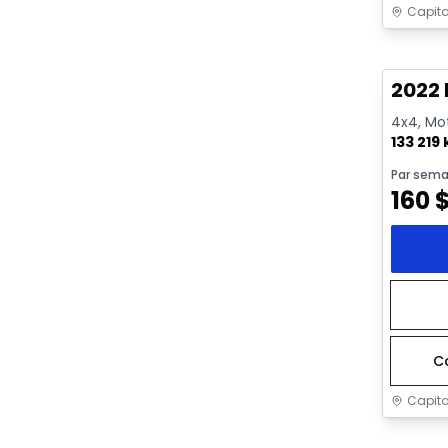
Capita
Très b
2022 
4x4, Mot
133 219
Par sema
160
C
Capita
Très b