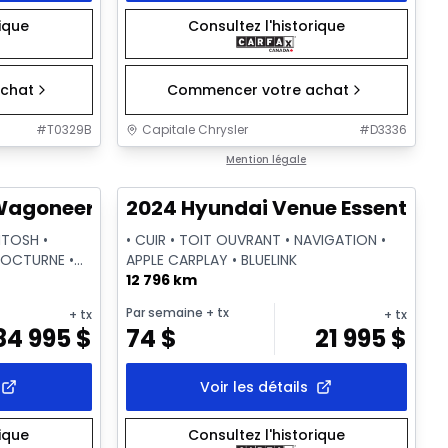
rique
Consultez l'historique
chat
Commencer votre achat
#
T0329B
Capitale Chrysler
#
D3336
1/28
1/2
Très bonne offre
Mention légale
goneer L Series III
2024 Hyundai Venue Essential
NTOSH •
• CUIR • TOIT OUVRANT • NAVIGATION •
NOCTURNE •
APPLE CARPLAY • BLUELINK
12 796 km
Par semaine
+ tx
+ tx
+ tx
84 995
$
74
$
21 995
$
Voir les détails
rique
Consultez l'historique