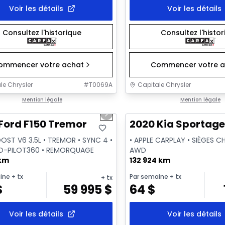
Voir les détails
Voir les détails
Consultez l'historique
Consultez l'histo
ommencer votre achat
Commencer votre a
le Chrysler
#
T0069A
Capitale Chrysler
1/2
onne offre
Mention légale
Très bonne offre
Mention légale
us slide
Next slide
Ford F150 Tremor
2020 Kia Sportage
OST V6 3.5L • TREMOR • SYNC 4 •
• APPLE CARPLAY • SIÈGES C
O-PILOT360 • REMORQUAGE
AWD
 km
132 924 km
ine
+ tx
Par semaine
+ tx
+ tx
$
59 995
$
64
$
Voir les détails
Voir les détails