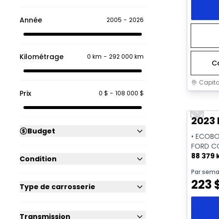
Année
2005
-
2026
Kilométrage
0 km
-
292 000 km
C
Capita
Prix
0 $
-
108 000 $
Très b
Previo
2023 
Budget
• ECOBO
FORD C
88 379
Condition
Par sema
223
Type de carrosserie
Transmission