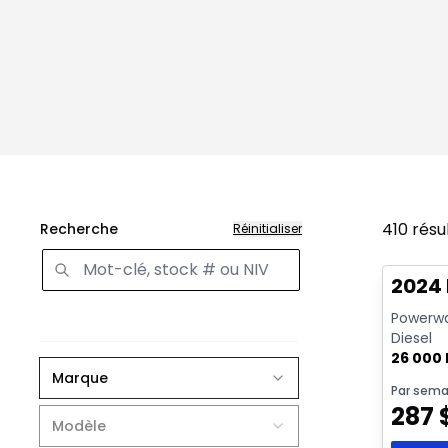
410
résu
Recherche
Réinitialiser
Très b
Vidéo di
2024
Powerwag
Diesel
26 000
Marque
Par sema
287
Modèle