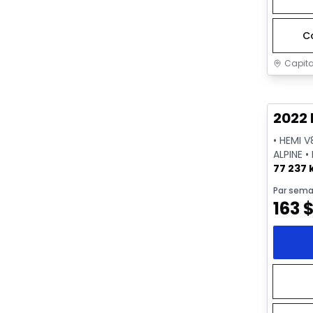
C
Capita
Très b
2022 
• HEMI V
ALPINE •
77 237
Par sema
163