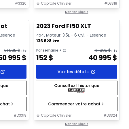
#
3320
Capitale Chrysler
#
D3318
1/2
1/2
Très bonne offre
Mention légale
iat
2023 Ford F150 XLT
 Essence
4x4, Moteur: 3.5L - 6 Cyl. - Essence
136 628 km
51 995
$
41 995
$
Par semaine
+ tx
+ tx
+ tx
50 995
$
152
$
40 995
$
Voir les détails
rique
Consultez l'historique
chat
Commencer votre achat
#
D3319
Capitale Chrysler
#
D3324
1/34
1/41
Très bonne offre
Mention légale