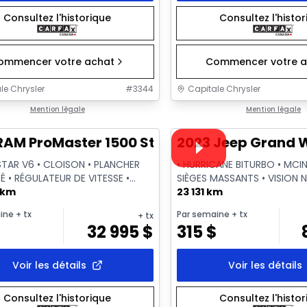
Consultez l'historique
Consultez l'histo
ommencer votre achat
Commencer votre a
le Chrysler
#
3344
Capitale Chrysler
1/2
onne offre
Mention légale
Très bonne offre
Mention légale
Vidéo disponible
RAM ProMaster 1500 Std Roof
2023 Jeep Grand Wa
STAR V6 • CLOISON • PLANCHER
• HURRICANE BITURBO • MCI
É • RÉGULATEUR DE VITESSE •
SIÈGES MASSANTS • VISION 
 km
QUADRA-LIFT
23 131 km
ine
+ tx
Par semaine
+ tx
+ tx
$
32 995
$
315
$
Voir les détails
Voir les détails
Consultez l'historique
Consultez l'histo