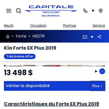
Search
Neufs
Occasion
Promos
Service
>
Forte
>
H0276
Kia Forte EX Plus 2019
Très bonne offre
Arrêter
Précédent
Suivant
13 498
$
i
Vérifier la disponibilité
Plus
Caractéristiques du Forte EX Plus 2019