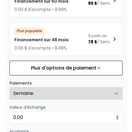
Financement sur 60 mois
65
$
/
Sem.
0.00 $ d'acompte • 8.99%
Plus populaire
À partir de :
Financement sur 48 mois
78
$
/
Sem.
0.00 $ d'acompte • 8.99%
Plus d'options de paiement
Financement sur 36 mois
À partir de :
Financement sur 36 mois
99
$
/
Sem.
Paiements
0.00 $ d'acompte • 8.99%
Valeur d'échange
Financement sur 24 mois
À partir de :
Financement sur 24 mois
$
142
$
/
Sem.
0.00 $ d'acompte • 8.99%
Acompte