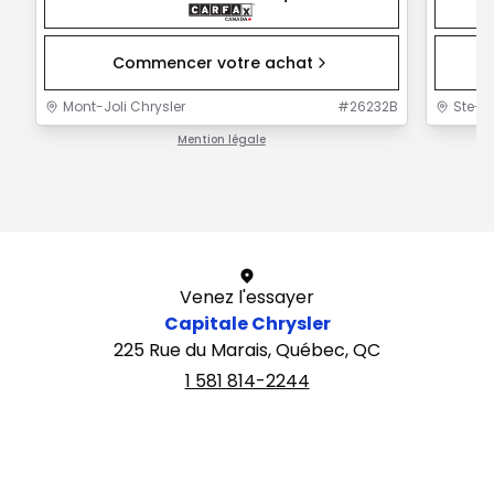
Commencer votre achat
Mont-Joli Chrysler
#
26232B
Ste-F
Mention légale
1 / 1
Venez l'essayer
Capitale Chrysler
225 Rue du Marais, Québec, QC
1 581 814-2244