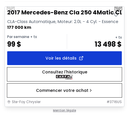
Previous slide
Next 
2017 Mercedes-Benz Cla 250 4Matic CLA
CLA-Class Automatique, Moteur: 2.0L - 4 Cyl. - Essence
177 000 km
Par semaine
+ tx
+ tx
99
$
13 498
$
Voir les détails
Consultez l'historique
Commencer votre achat
Ste-Foy Chrysler
#
3716US
Mention légale