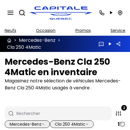
Search
Neufs
Occasion
Promos
Service
>
Mercedes-Benz
>
Cla 250 4Matic
Mercedes-Benz Cla 250
4Matic en inventaire
Magasinez notre sélection de véhicules Mercedes-
Benz Cla 250 4Matic usagés à vendre .
2
1
Mercedes-Benz
Cla 250 4Matic
1/9
Très bonne offre