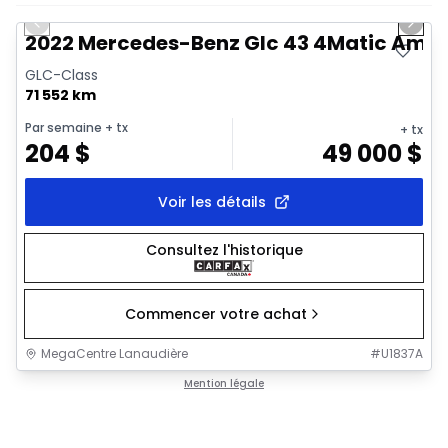
Previous slide
Next 
2022 Mercedes-Benz Glc 43 4Matic Am
GLC-Class
71 552 km
Par semaine
+ tx
+ tx
204
$
49 000
$
Voir les détails
Consultez l'historique
Commencer votre achat
MegaCentre Lanaudière
#
U1837A
Mention légale