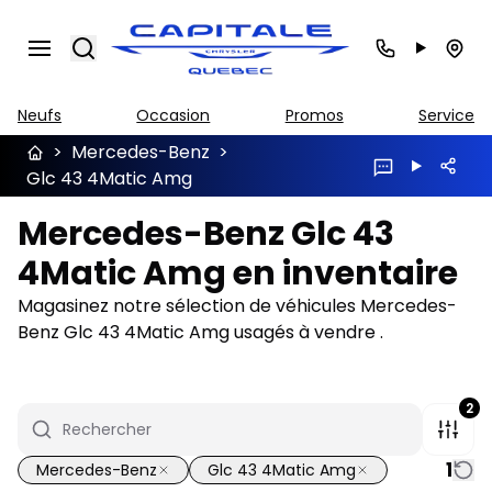
Search
Neufs
Occasion
Promos
Service
>
Mercedes-Benz
>
Glc 43 4Matic Amg
Mercedes-Benz Glc 43
4Matic Amg en inventaire
Magasinez notre sélection de véhicules Mercedes-
Benz Glc 43 4Matic Amg usagés à vendre .
2
1
Mercedes-Benz
Glc 43 4Matic Amg
1/22
Très bonne offre