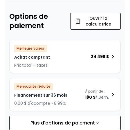
Options de
Ouvrir la
paiement
calculatrice
Meilleure valeur
24 495
$
Achat comptant
Prix total + taxes
Mensualité réduite
À partir de :
Financement sur 36 mois
180
$
/
Sem.
0.00 $ d'acompte • 8.99%
Plus d'options de paiement
Financement sur 24 mois
À partir de :