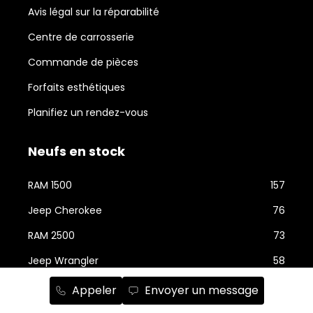
Avis légal sur la réparabilité
Centre de carrosserie
Commande de pièces
Forfaits esthétiques
Planifiez un rendez-vous
Neufs en stock
RAM 1500
157
Jeep Cherokee
76
RAM 2500
73
Jeep Wrangler
58
Jeep Grand Cherokee
43
Appeler
Envoyer un message
Jeep Compass
24