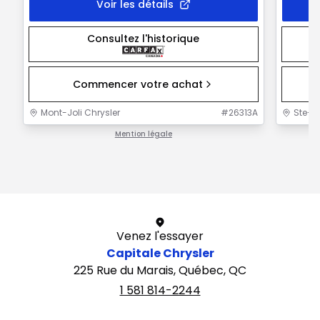
Voir les détails
Consultez l'historique
Commencer votre achat
Mont-Joli Chrysler
#
26313A
Ste-F
Mention légale
1 / 1
Venez l'essayer
Capitale Chrysler
225 Rue du Marais, Québec, QC
1 581 814-2244