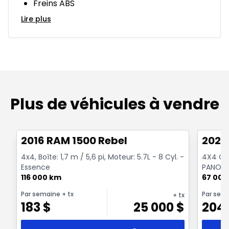
Freins ABS
Lire plus
Plus de véhicules à vendre
1/2
Très bonne offre
Très b
2016 RAM 1500 Rebel
2022
4x4, Boîte: 1,7 m / 5,6 pi, Moteur: 5.7L - 8 Cyl. -
4X4 Cre
Essence
PANORA
116 000 km
NOIR CR
67 000
Par semaine
+ tx
Par sem
+ tx
183
$
25 000
$
204