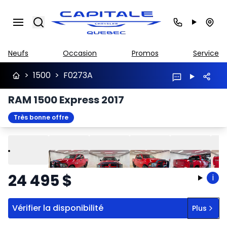
Search
Neufs
Occasion
Promos
Service
>
1500
>
F0273A
RAM 1500 Express 2017
Très bonne offre
Lire
Précédent
Suivant
24 495
$
i
Vérifier la disponibilité
Plus