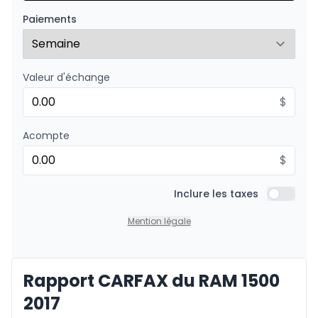
Financement sur 24 mois
258
$
/
Sem.
Paiements
0.00 $ d'acompte • 8.99%
Valeur d'échange
$
Acompte
$
Inclure les taxes
Inclure l
Mention légale
Rapport CARFAX du RAM 1500
2017