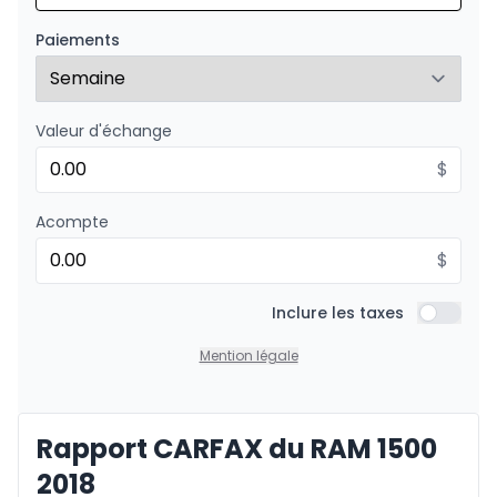
À partir de :
Financement sur 24 mois
274
$
/
Sem.
Paiements
0.00 $ d'acompte • 8.99%
Valeur d'échange
$
Acompte
$
Inclure les taxes
Inclure l
Mention légale
Rapport CARFAX du RAM 1500
2018