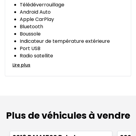
Télédéverrouillage
Android Auto
Apple CarPlay
Bluetooth
Boussole
Indicateur de température extérieure
Port USB
Radio satellite
Lire plus
Plus de véhicules à vendre
1/2
Très bonne offre
Très b