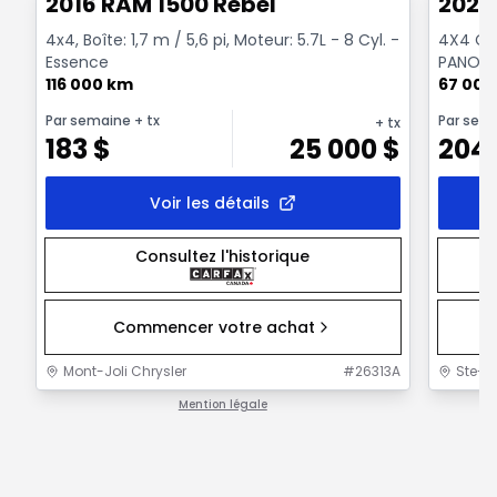
2016 RAM 1500 Rebel
2022
4x4, Boîte: 1,7 m / 5,6 pi, Moteur: 5.7L - 8 Cyl. -
4X4 Cre
Essence
PANORA
116 000 km
NOIR CR
67 000
Par semaine
+ tx
Par sem
+ tx
183
$
25 000
$
204
Voir les détails
Consultez l'historique
Commencer votre achat
Mont-Joli Chrysler
#
26313A
Ste-F
Mention légale
1 / 1