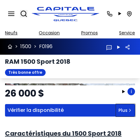
Search
Neufs
Occasion
Promos
Service
>
1500
>
F0196
RAM 1500 Sport 2018
Très bonne offre
Arrêter
Précédent
Suivant
26 000
$
i
Vérifier la disponibilité
Plus
Caractéristiques du 1500 Sport 2018