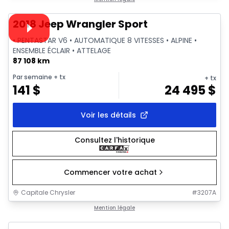
Vidéo disponible
2018 Jeep Wrangler Sport
• PENTASTAR V6 • AUTOMATIQUE 8 VITESSES • ALPINE •
ENSEMBLE ÉCLAIR • ATTELAGE
87 108 km
Par semaine
+ tx
+ tx
141
$
24 495
$
Voir les détails
Consultez l'historique
Commencer votre achat
Capitale Chrysler
#
3207A
1/2
Très bonne offre
Mention légale