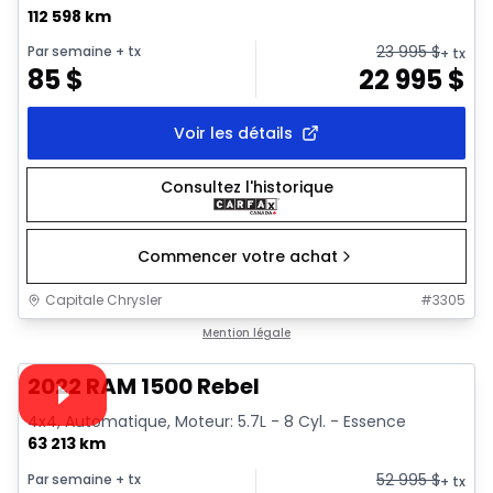
112 598 km
23 995
$
Par semaine
+ tx
+ tx
85
$
22 995
$
Voir les détails
Consultez l'historique
Commencer votre achat
Capitale Chrysler
#
3305
1/37
Très bonne offre
Mention légale
Vidéo disponible
2022 RAM 1500 Rebel
4x4, Automatique, Moteur: 5.7L - 8 Cyl. - Essence
63 213 km
52 995
$
Par semaine
+ tx
+ tx