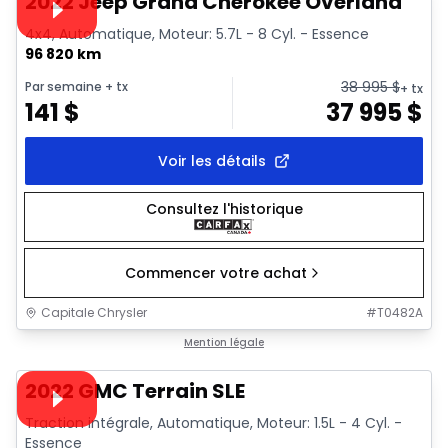
2022 Jeep Grand Cherokee Overland
4x4, Automatique, Moteur: 5.7L - 8 Cyl. - Essence
96 820 km
38 995
$
Par semaine
+ tx
+ tx
141
$
37 995
$
Voir les détails
Consultez l'historique
Commencer votre achat
Capitale Chrysler
#
T0482A
1/32
Très bonne offre
Mention légale
Vidéo disponible
2022 GMC Terrain SLE
Traction intégrale, Automatique, Moteur: 1.5L - 4 Cyl. -
Essence