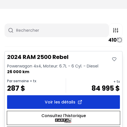
410
Très bonne offre
Vidéo disponible
2024 RAM 2500 Rebel
Powerwagon 4x4, Moteur: 6.7L - 6 Cyl. - Diesel
26 000 km
Par semaine
+ tx
+ tx
287
$
84 995
$
Voir les détails
Consultez l'historique