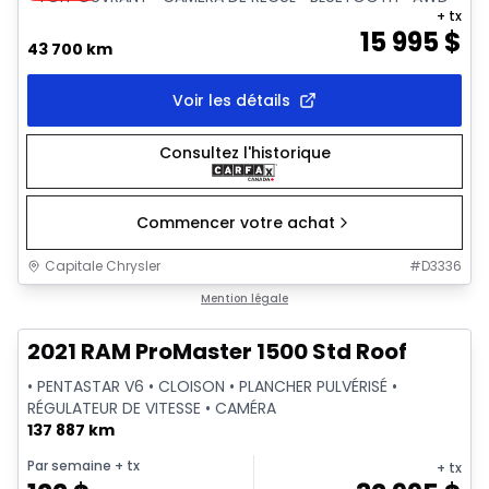
+ tx
15 995
$
43 700 km
Voir les détails
Consultez l'historique
Commencer votre achat
Capitale Chrysler
#
D3336
1/2
Très bonne offre
Mention légale
2021 RAM ProMaster 1500 Std Roof
• PENTASTAR V6 • CLOISON • PLANCHER PULVÉRISÉ •
RÉGULATEUR DE VITESSE • CAMÉRA
137 887 km
Par semaine
+ tx
+ tx