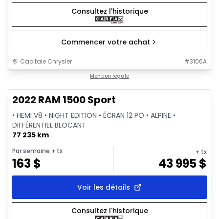
Consultez l'historique
Commencer votre achat
Capitale Chrysler
#
3106A
1/26
Très bonne offre
Mention légale
2022 RAM 1500 Sport
• HEMI V8 • NIGHT EDITION • ÉCRAN 12 PO • ALPINE •
DIFFÉRENTIEL BLOCANT
77 235 km
Par semaine
+ tx
+ tx
163
$
43 995
$
Voir les détails
Consultez l'historique