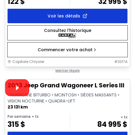
122
$
32 995
$
Voir les détails
Consultez l'historique
Commencer votre achat
Capitale Chrysler
#
3317A
1/28
Très bonne offre
Mention légale
Vidéo disponible
2023 Jeep Grand Wagoneer L Series III
• HURRICANE BITURBO • MCINTOSH • SIÈGES MASSANTS •
VISION NOCTURNE • QUADRA-LIFT
23 131 km
Par semaine
+ tx
+ tx
315
$
84 995
$