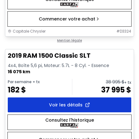
Commencer votre achat
Capitale Chrysler
#
D3324
1/2
Très bonne offre
Mention légale
2019 RAM 1500 Classic SLT
4x4, Boîte 5,6 pi, Moteur: 5.7L - 8 Cyl. - Essence
16 075 km
38 995
$
Par semaine
+ tx
+ tx
182
$
37 995
$
Voir les détails
Consultez l'historique