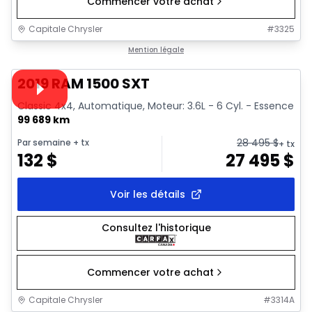
Commencer votre achat
Capitale Chrysler
#
3325
1/34
Très bonne offre
Mention légale
Vidéo disponible
2019 RAM 1500 SXT
Classic 4x4, Automatique, Moteur: 3.6L - 6 Cyl. - Essence
99 689 km
28 495
$
Par semaine
+ tx
+ tx
132
$
27 495
$
Voir les détails
Consultez l'historique
Commencer votre achat
Capitale Chrysler
#
3314A