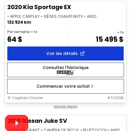
2020 Kia Sportage EX
• APPLE CARPLAY • SIÈGES CHAUFFANTS • AWD
132 924 km
Par semaine
+ tx
+ tx
64
$
15 495
$
Voir les détails
Consultez l'historique
Commencer votre achat
Capitale Chrysler
#
T0329B
1/18
Très bonne offre
Mention légale
Vidéo disponible
2015 Nissan Juke SV
• TOIT OUVRANT • CAMÉRA DE RECUL • BLUETOOTH • AWD