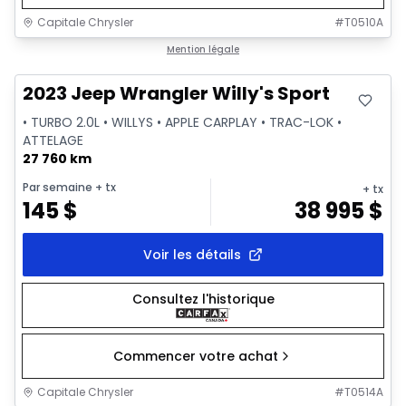
Capitale Chrysler
#
T0510A
Très bonne offre
Mention légale
2023 Jeep Wrangler Willy's Sport
• TURBO 2.0L • WILLYS • APPLE CARPLAY • TRAC-LOK •
ATTELAGE
27 760 km
Par semaine
+ tx
+ tx
145
$
38 995
$
Voir les détails
Consultez l'historique
Commencer votre achat
Capitale Chrysler
#
T0514A