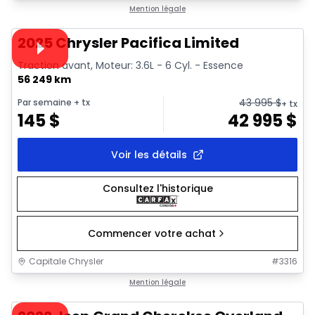
1/41
Très bonne offre
Mention légale
Vidéo disponible
2025 Chrysler Pacifica Limited
Traction avant, Moteur: 3.6L - 6 Cyl. - Essence
56 249 km
43 995
$
Par semaine
+ tx
+ tx
145
$
42 995
$
Voir les détails
Consultez l'historique
Commencer votre achat
Capitale Chrysler
#
3316
1/44
Très bonne offre
Mention légale
Vidéo disponible