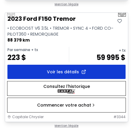
1/2
Très bonne offre
Mention légale
Previous slide
Next 
2023 Ford F150 Tremor
• ECOBOOST V6 3.5L • TREMOR • SYNC 4 • FORD CO-
PILOT360 • REMORQUAGE
88 379 km
Par semaine
+ tx
+ tx
223
$
59 995
$
Voir les détails
Consultez l'historique
Commencer votre achat
Capitale Chrysler
#
3344
1/2
Très bonne offre
Mention légale