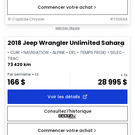
Commencer votre achat
Capitale Chrysler
#
T0069A
Très bonne offre
Mention légale
2018 Jeep Wrangler Unlimited Sahara
• CUIR • NAVIGATION • ALPINE • DEL • TEMPS FROID • SELEC-
TRAC
73 420 km
Par semaine
+ tx
+ tx
166
$
28 995
$
Voir les détails
Consultez l'historique
Commencer votre achat