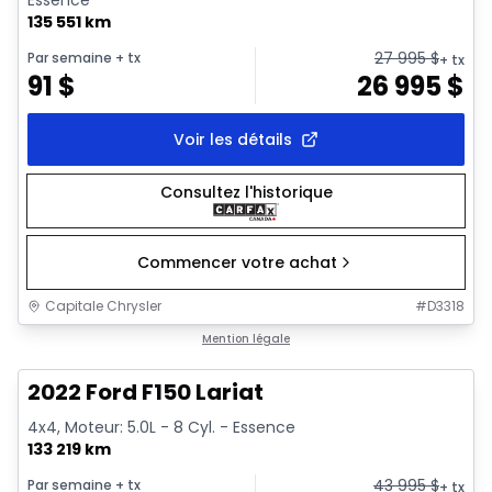
Essence
135 551 km
27 995
$
Par semaine
+ tx
+ tx
91
$
26 995
$
Voir les détails
Consultez l'historique
Commencer votre achat
Capitale Chrysler
#
D3318
1/2
Très bonne offre
Mention légale
2022 Ford F150 Lariat
4x4, Moteur: 5.0L - 8 Cyl. - Essence
133 219 km
43 995
$
Par semaine
+ tx
+ tx