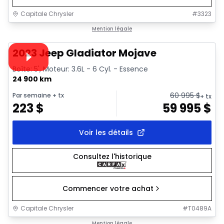
Capitale Chrysler
#
3323
1/38
Très bonne offre
Mention légale
Vidéo disponible
2023 Jeep Gladiator Mojave
Boîte: 5', Moteur: 3.6L - 6 Cyl. - Essence
24 900 km
60 995
$
Par semaine
+ tx
+ tx
223
$
59 995
$
Voir les détails
Consultez l'historique
Commencer votre achat
Capitale Chrysler
#
T0489A
1/19
Très bonne offre
Mention légale