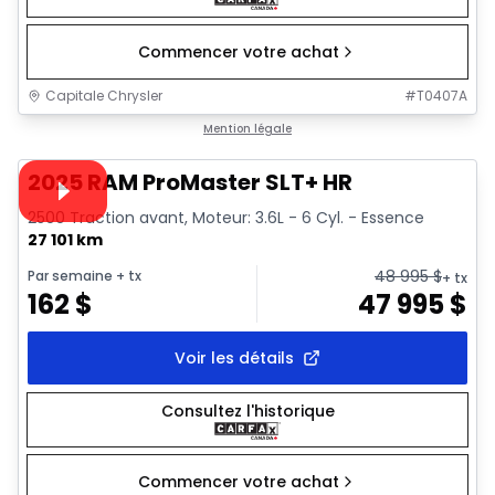
Commencer votre achat
Capitale Chrysler
#
T0407A
1/32
Très bonne offre
Mention légale
Vidéo disponible
2025 RAM ProMaster SLT+ HR
2500 Traction avant, Moteur: 3.6L - 6 Cyl. - Essence
27 101 km
48 995
$
Par semaine
+ tx
+ tx
162
$
47 995
$
Voir les détails
Consultez l'historique
Commencer votre achat