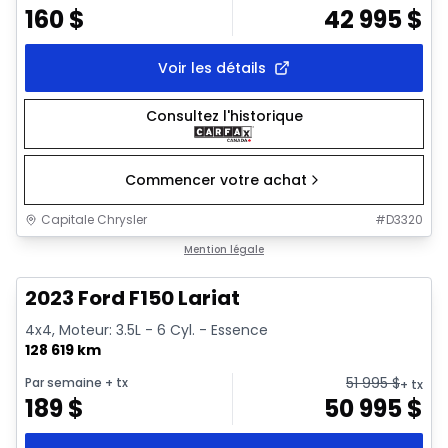
160
$
42 995
$
Voir les détails
Consultez l'historique
Commencer votre achat
Capitale Chrysler
#
D3320
1/2
Très bonne offre
Mention légale
2023 Ford F150 Lariat
4x4, Moteur: 3.5L - 6 Cyl. - Essence
128 619 km
51 995
$
Par semaine
+ tx
+ tx
189
$
50 995
$