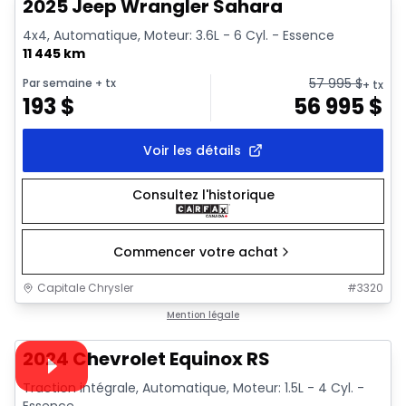
2025 Jeep Wrangler Sahara
4x4, Automatique, Moteur: 3.6L - 6 Cyl. - Essence
11 445 km
57 995
$
Par semaine
+ tx
+ tx
193
$
56 995
$
Voir les détails
Consultez l'historique
Commencer votre achat
Capitale Chrysler
#
3320
1/35
Très bonne offre
Mention légale
Vidéo disponible
2024 Chevrolet Equinox RS
Traction intégrale, Automatique, Moteur: 1.5L - 4 Cyl. -