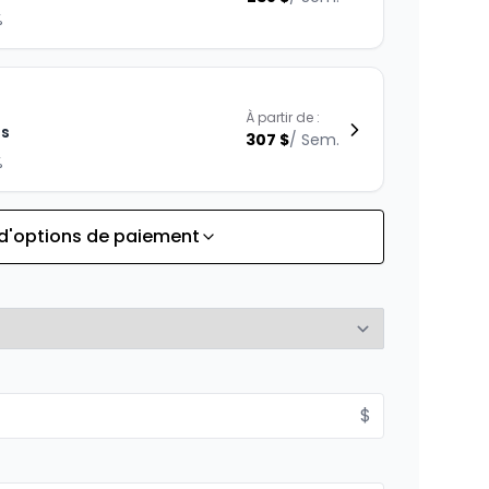
%
À partir de :
is
307
$
/
Sem.
%
 d'options de paiement
À partir de :
is
267
$
/
Sem.
%
À partir de :
$
is
368
$
/
Sem.
%