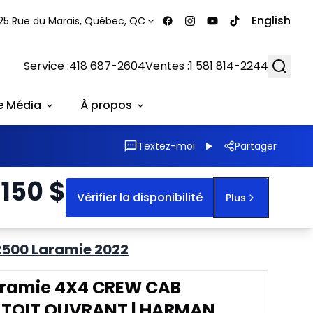
English
25 Rue du Marais, Québec, QC
Searc
Service :
418 687-2604
Ventes :
1 581 814-2244
e Média
À propos
Textez-moi
Partager
 150
$
Vérifier la disponibilité
Plus
2500 Laramie 2022
aramie 4X4 CREW CAB
| TOIT OUVRANT | HARMAN