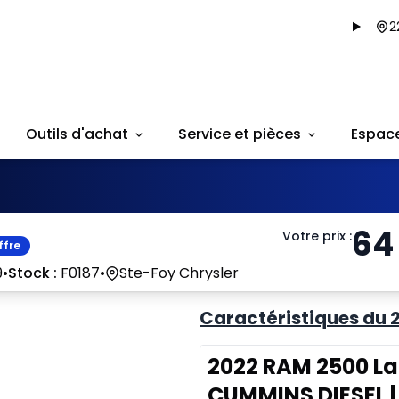
2
Outils d'achat
Service et pièces
Espac
64
Votre prix
:
ffre
9
•
Stock :
F0187
•
Ste-Foy Chrysler
Caractéristiques du 
2022 RAM 2500 L
CUMMINS DIESEL 