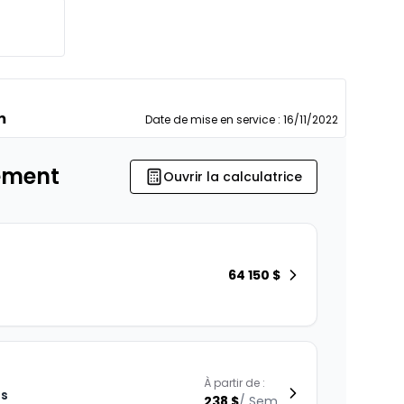
m
Date de mise en service
:
16/11/2022
ement
Ouvrir la calculatrice
64 150
$
À partir de :
is
238
$
/
Sem.