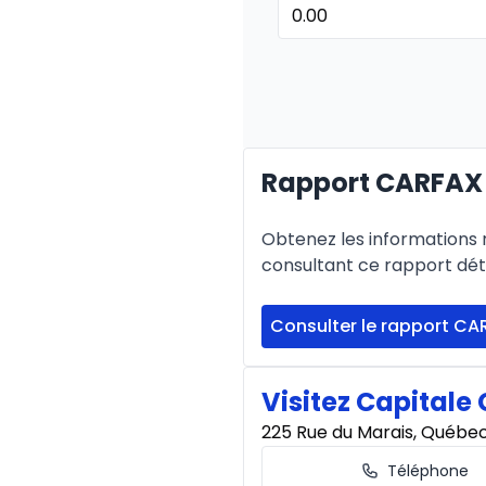
Financement sur 36 mois
Financement sur 36 mo
0.00 $ d'acompte • 8.99
Rapport CARFAX
Financement sur 24 mois
Financement sur 24 mo
Obtenez les informations re
0.00 $ d'acompte • 8.99
consultant ce rapport déta
Consulter le rapport CA
Visitez Capitale 
225 Rue du Marais, Québe
Téléphone