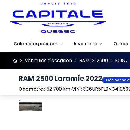
Salon d'exposition
Inventaire
Offres
>
Véhicules d'occasion
>
RAM
>
2500
>
F0187
RAM 2500 Laramie 2022
Très bonne o
Odomètre :
52 700 km
•
VIN :
3C6UR5FL9NG41059
Arrêter
Précédent
Suivant