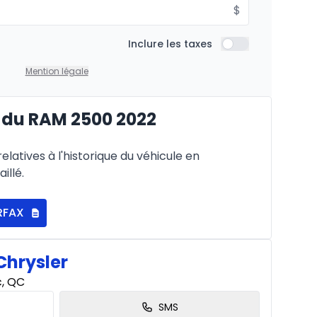
$
À partir de :
Inclure les taxes
is
Inclure les taxes
471
$
/
Sem.
%
Mention légale
 du RAM 2500 2022
À partir de :
is
676
$
/
Sem.
latives à l'historique du véhicule en
%
illé.
RFAX
Chrysler
c, QC
SMS