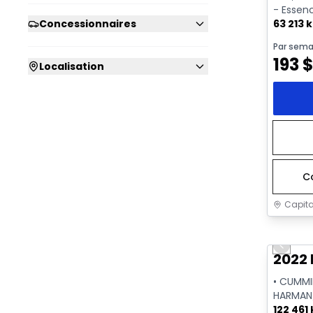
- Essen
63 213 
Concessionnaires
Par sema
193
Localisation
C
Capita
Très b
Previo
2022
• CUMMIN
HARMAN
PNEUMAT
122 461