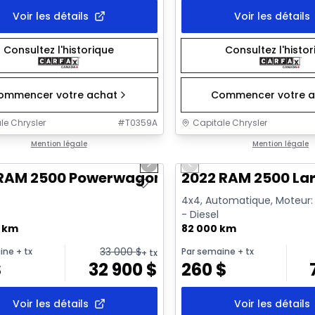
Voir les détails
Voir les détails
Consultez l'historique
Consultez l'histo
ommencer votre achat
Commencer votre a
le Chrysler
#
T0359A
Capitale Chrysler
1/21
onne offre
Mention légale
Très bonne offre
Mention légale
us slide
Next slide
Previous slide
 RAM 2500 Powerwagon
2022 RAM 2500 La
4x4, Automatique, Moteur: 6
- Diesel
0 km
82 000 km
33 000
$
ine
+ tx
Par semaine
+ tx
+ tx
$
32 900
$
260
$
Voir les détails
Voir les détails