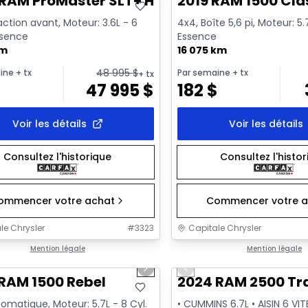
RAM ProMaster SLT+ HR
2019 RAM 1500 Cla
ction avant, Moteur: 3.6L - 6
4x4, Boîte 5,6 pi, Moteur: 5.
ssence
Essence
km
16 075 km
48 995
$
ine
+ tx
Par semaine
+ tx
+ tx
$
47 995
$
182
$
Voir les détails
Voir les détails
Consultez l'historique
Consultez l'histo
ommencer votre achat
Commencer votre a
le Chrysler
#
3323
Capitale Chrysler
1/37
onne offre
Mention légale
Très bonne offre
Mention légale
us slide
Next slide
Previous slide
sponible
Vidéo disponible
RAM 1500 Rebel
2024 RAM 2500 T
omatique, Moteur: 5.7L - 8 Cyl.
• CUMMINS 6.7L • AISIN 6 VIT