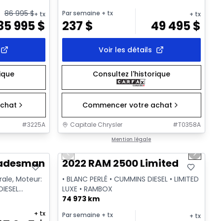
86 995
$
Par semaine
+ tx
+ tx
+ tx
85 995
$
237
$
49 495
$
Voir les détails
rique
Consultez l'historique
chat
Commencer votre achat
#
3225A
Capitale Chrysler
#
T0358A
1/39
Très bonne offre
Mention légale
Previous slide
Next sl
Vidéo disponible
radesman
2022 RAM 2500 Limited
rale, Moteur:
• BLANC PERLÉ • CUMMINS DIESEL • LIMITED
DIESEL
LUXE • RAMBOX
-...
74 973 km
+ tx
Par semaine
+ tx
+ tx