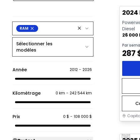
Vidéo di
2024
Powerwag
RAM
Diesel
26 000
Sélectionner les
Par sema
modèles
287
Année
2012
-
2026
Kilométrage
0 km
-
242 544 km
C
Capita
Prix
0 $
-
108 000 $
Très b
Previo
Vidéo di