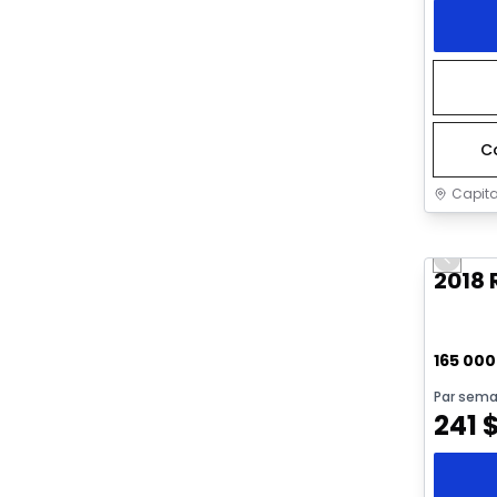
C
Capita
Très b
Previo
2018
165 00
Par sema
241