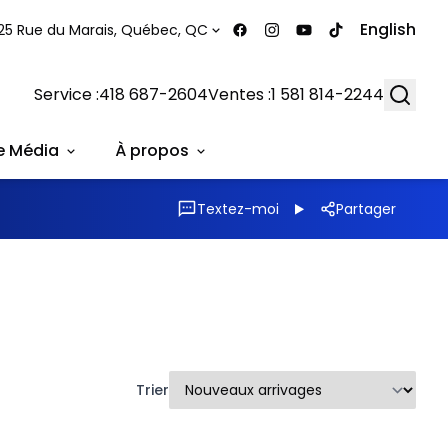
English
25 Rue du Marais, Québec, QC
Searc
Service :
418 687-2604
Ventes :
1 581 814-2244
e Média
À propos
Textez-moi
Partager
Trier
1/2
1/26
Très bonne offre