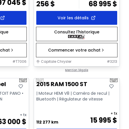
97 045
$
256
$
68 995
$
Voir les détails
rique
Consultez l'historique
chat
Commencer votre achat
#
T7006
Capitale Chrysler
#
3213
1/24
1/20
Très bonne offre
Mention légale
Next slide
Previous slide
Next sl
Vidéo disponible
el
2015 RAM 1500 ST
 TOIT PANO •
| Moteur HEMI V8 | Caméra de recul |
ON
Bluetooth | Régulateur de vitesse
+ tx
+ tx
15 995
$
63 000
$
112 277 km