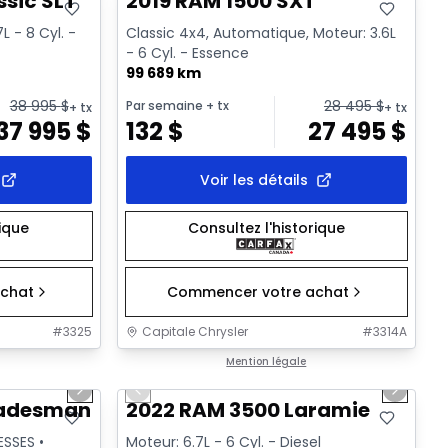
ssic SLT
2019 RAM 1500 SXT
7L - 8 Cyl. -
Classic 4x4, Automatique, Moteur: 3.6L
- 6 Cyl. - Essence
99 689 km
38 995
$
28 495
$
Par semaine
+ tx
+ tx
+ tx
37 995
$
132
$
27 495
$
Voir les détails
rique
Consultez l'historique
chat
Commencer votre achat
#
3325
Capitale Chrysler
#
3314A
1/29
1/37
Très bonne offre
Mention légale
Next slide
Previous slide
Next sl
Vidéo disponible
radesman
2022 RAM 3500 Laramie
ESSES •
Moteur: 6.7L - 6 Cyl. - Diesel