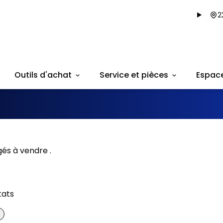
2
Outils d'achat
Service et pièces
Espac
és à vendre .
tats
onne offre
Très bonne offre