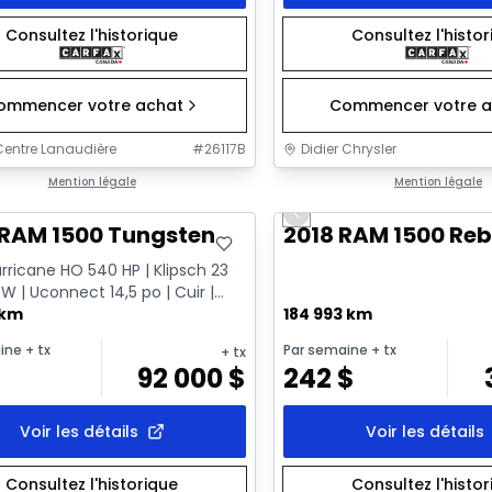
Consultez l'historique
Consultez l'histo
ommencer votre achat
Commencer votre a
entre Lanaudière
#
26117B
Didier Chrysler
onne offre
Mention légale
Très bonne offre
Mention légale
Previous slide
 RAM 1500 Tungsten
2018 RAM 1500 Reb
rricane HO 540 HP | Klipsch 23
 W | Uconnect 14,5 po | Cuir |
 po
 km
184 993 km
ine
+ tx
Par semaine
+ tx
+ tx
92 000
$
242
$
Voir les détails
Voir les détails
Consultez l'historique
Consultez l'histo