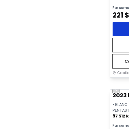
CYGNE
Par sema
221
C
Capita
Très b
Previo
Vidéo di
2023 
• BLANC 
PENTAST
97 512 
Par sema