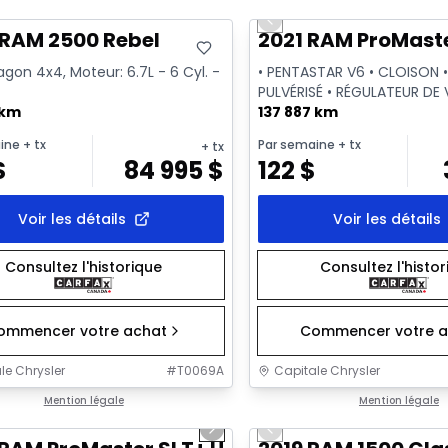
Previous slide
sponible
 RAM 2500 Rebel
2021 RAM ProMaste
on 4x4, Moteur: 6.7L - 6 Cyl. -
• PENTASTAR V6 • CLOISON 
PULVÉRISÉ • RÉGULATEUR DE 
 km
CAMÉRA
137 887 km
ine
+ tx
Par semaine
+ tx
+ tx
$
84 995
$
122
$
Voir les détails
Voir les détails
Consultez l'historique
Consultez l'histo
ommencer votre achat
Commencer votre a
le Chrysler
#
T0069A
Capitale Chrysler
1/32
onne offre
Mention légale
Très bonne offre
Mention légale
us slide
Next slide
Previous slide
sponible