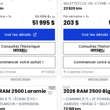
ce
SELLETTE/COL-DE-CYGNE •
km
DÉNEIGEMENT • CAMÉRA REM
23 620 km
52 995
$
ine
+ tx
Par semaine
+ tx
+ tx
$
51 995
$
203
$
Voir les détails
Voir les détails
Consultez l'historique
Consultez l'histo
ommencer votre achat
Commencer votre a
le Chrysler
#
T0282A
Capitale Chrysler
1/2
onne offre
Mention légale
Très bonne offre
Mention légale
us slide
Next slide
Previous slide
Vidéo disponible
 RAM 2500 Laramie
2026 RAM 3500 Big
S 6.7L • ÉCRAN 12 PO •
• CUMMINS 6.7L • ZF POWERL
/KARDON • SUSPENSION
JUMELÉES • NIVEAU 2 • SELL
IQUE • SELLETTE/COL-DE-
 km
CYGNE
73 159 km