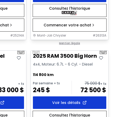
rique
Consultez l'historique
chat
Commencer votre achat
#
25214A
Mont-Joli Chrysler
#
26313A
1/20
1/21
Très bonne offre
Mention légale
Next slide
Previous slide
Next sl
el
2025 RAM 3500 Big Horn
4x4, Moteur: 6.7L - 6 Cyl. - Diesel
114 800 km
75 000
$
Par semaine
+ tx
+ tx
+ tx
33 000
$
245
$
72 500
$
Voir les détails
rique
Consultez l'historique