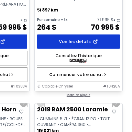
 PRÉPARATION
ORQU...
51 897 km
71 995
$
Par semaine
+ tx
+ tx
+ tx
59 995
$
264
$
70 995
$
Voir les détails
rique
Consultez l'historique
chat
Commencer votre achat
#
T0383A
Capitale Chrysler
#
T0428A
1/32
1/38
Très bonne offre
Mention légale
Next slide
Previous slide
Next sl
Vidéo disponible
 Horn
2019 RAM 2500 Laramie
INE • ROUES
• CUMMINS 6.7L • ÉCRAN 12 PO • TOIT
ETTE/COL-DE-
OUVRANT • CAMÉRA 360 •
HARMAN/KARDON
119 021 km