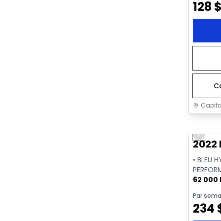
128
C
Capita
Très b
Previo
2022 
• BLEU 
PERFOR
62 000
Par sema
234