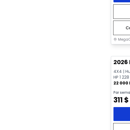
C
MegaC
Très b
2026
4X4 | Hu
HP 1 228
Mags 22
22 000
Par sema
311
$