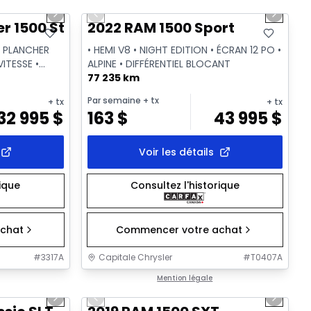
Next slide
Previous slide
Next sl
r 1500 Std Roof
2022 RAM 1500 Sport
• PLANCHER
• HEMI V8 • NIGHT EDITION • ÉCRAN 12 PO •
VITESSE •
ALPINE • DIFFÉRENTIEL BLOCANT
77 235 km
Par semaine
+ tx
+ tx
+ tx
32 995
$
163
$
43 995
$
Voir les détails
rique
Consultez l'historique
chat
Commencer votre achat
#
3317A
Capitale Chrysler
#
T0407A
1/2
1/34
Très bonne offre
Mention légale
Next slide
Previous slide
Next sl
Vidéo disponible