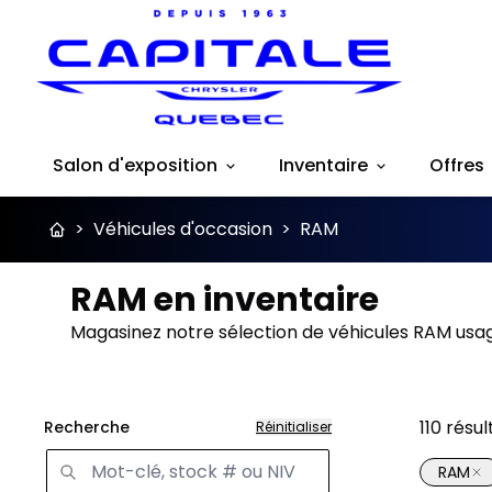
Salon d'exposition
Inventaire
Offres
>
Véhicules d'occasion
>
RAM
RAM en inventaire
Magasinez notre sélection de véhicules RAM usag
110
résul
Recherche
Réinitialiser
RAM
Très b