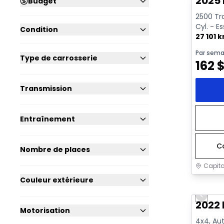
2025 
Budget
2500 Tra
Cyl. - E
Condition
27 101 
Par sema
Type de carrosserie
162
Transmission
Entraînement
C
Nombre de places
Capita
Couleur extérieure
Très b
Previo
Vidéo di
2022 
Motorisation
4x4, Aut