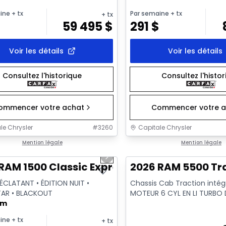
ine
+ tx
Par semaine
+ tx
+ tx
$
59 495
$
291
$
Voir les détails
Voir les détails
Consultez l'historique
Consultez l'histo
ommencer votre achat
Commencer votre a
le Chrysler
#
3260
Capitale Chrysler
1/35
onne offre
Mention légale
Très bonne offre
Mention légale
us slide
Next slide
sponible
RAM 1500 Classic Express
2026 RAM 5500 T
ÉCLATANT • ÉDITION NUIT •
Chassis Cab Traction intég
AR • BLACKOUT
MOTEUR 6 CYL EN LI TURBO 
km
CUMMINS(MD) 6,7 L - 6 Cyl. 
ine
+ tx
+ tx