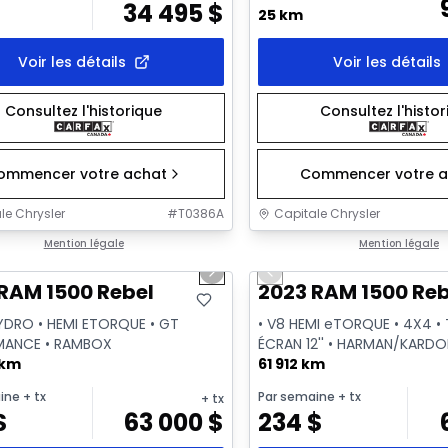
$
34 495
$
25 km
Voir les détails
Voir les détails
Consultez l'historique
Consultez l'histo
ommencer votre achat
Commencer votre a
le Chrysler
#
T0386A
Capitale Chrysler
1/2
onne offre
Mention légale
Très bonne offre
Mention légale
us slide
Next slide
Previous slide
RAM 1500 Rebel
2023 RAM 1500 Reb
HYDRO • HEMI ETORQUE • GT
• V8 HEMI eTORQUE • 4X4 •
MANCE • RAMBOX
ÉCRAN 12'' • HARMAN/KARD
 km
61 912 km
ine
+ tx
Par semaine
+ tx
+ tx
$
63 000
$
234
$