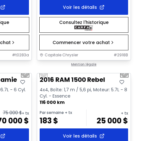
Voir les détails
rique
Consultez l'historique
chat
Commencer votre achat
#
t0283a
Capitale Chrysler
#
2918B
1/20
1/2
Très bonne offre
Mention légale
Next slide
Previous slide
Next sl
ramie
2016 RAM 1500 Rebel
.7L - 6 Cyl.
4x4, Boîte: 1,7 m / 5,6 pi, Moteur: 5.7L - 8
Cyl. - Essence
116 000 km
75 000
$
Par semaine
+ tx
+ tx
+ tx
70 000
$
183
$
25 000
$
Voir les détails