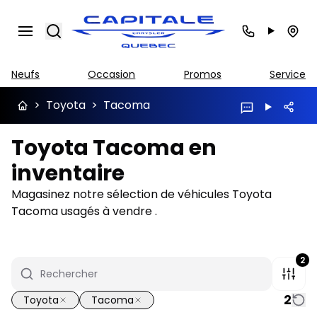
Search
Neufs
Occasion
Promos
Service
>
Toyota
>
Tacoma
Toyota Tacoma en
inventaire
Magasinez notre sélection de véhicules Toyota
Tacoma usagés à vendre .
2
2
Toyota
Tacoma
1/35
Très bonne offre