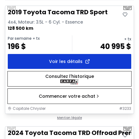
Previous slide
Next 
Vidéo disponible
2019 Toyota Tacoma TRD Sport
4x4, Moteur: 3.5L - 6 Cyl. - Essence
128 500 km
Par semaine
+ tx
+ tx
196
$
40 995
$
Voir les détails
Consultez l'historique
Commencer votre achat
Capitale Chrysler
#
3233
1/11
Très bonne offre
Mention légale
Previous slide
Next 
2024 Toyota Tacoma TRD Offroad Prem