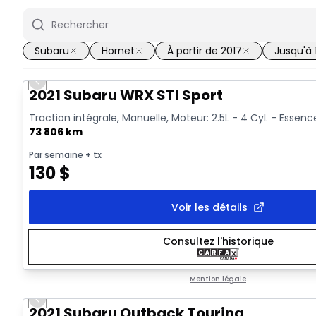
Subaru
Hornet
À partir de 2017
Jusqu'à
Previous slide
Vidéo disponible
2021 Subaru WRX STI Sport
Traction intégrale, Manuelle, Moteur: 2.5L - 4 Cyl. - Essenc
73 806 km
Par semaine
+ tx
130
$
Voir les détails
Consultez l'historique
Mention légale
Previous slide
2021 Subaru Outback Touring