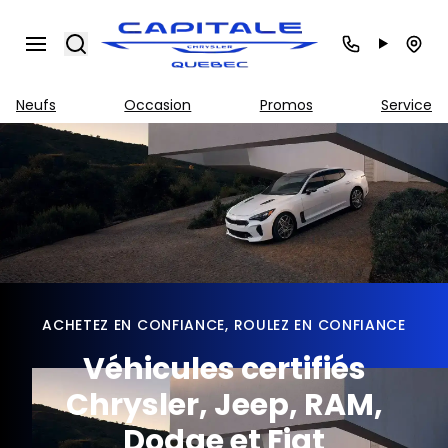
Search
Neufs
Occasion
Promos
Service
ACHETEZ EN CONFIANCE, ROULEZ EN CONFIANCE
Véhicules certifiés
Chrysler, Jeep, RAM,
Dodge et Fiat