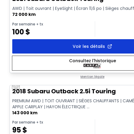
AWD | Toit ouvrant | EyeSight | Écran 11,6 po | Sièges chauf
72 000 km
Par semaine
+ tx
100
$
Voir les détails
Consultez l'historique
Mention légale
Previous slide
2018 Subaru Outback 2.5i Touring
PREMIUM AWD | TOIT OUVRANT | SIÈGES CHAUFFANTS | CAMÉ
APPLE CARPLAY | HAYON ÉLECTRIQUE ...
143 000 km
Par semaine
+ tx
95
$