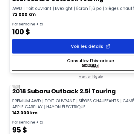
AWD | Toit ouvrant | EyeSight | Écran 11,6 po | Sièges chauf
72 000 km
Par semaine
+ tx
100
$
Voir les détails
Consultez l'historique
Mention légale
Previous slide
2018 Subaru Outback 2.5i Touring
PREMIUM AWD | TOIT OUVRANT | SIÈGES CHAUFFANTS | CAMÉ
APPLE CARPLAY | HAYON ÉLECTRIQUE ...
143 000 km
Par semaine
+ tx
95
$