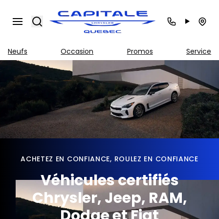
Search
Neufs
Occasion
Promos
Service
ACHETEZ EN CONFIANCE, ROULEZ EN CONFIANCE
Véhicules certifiés
Chrysler, Jeep, RAM,
Dodge et Fiat