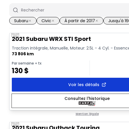
Subaru
Civic
À partir de 2017
Jusqu'à 1
Previous slide
Vidéo disponible
2021 Subaru WRX STI Sport
Traction intégrale, Manuelle, Moteur: 2.5L - 4 Cyl. - Essenc
73 806 km
Par semaine
+ tx
130
$
Voir les détails
Consultez l'historique
Mention légale
Previous slide
2021 Subaru Outback Touring