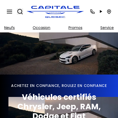
Search
Neufs
Occasion
Promos
Service
ACHETEZ EN CONFIANCE, ROULEZ EN CONFIANCE
Véhicules certifiés
Chrysler, Jeep, RAM,
Dodge et Fiat