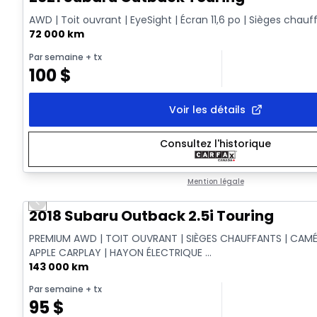
AWD | Toit ouvrant | EyeSight | Écran 11,6 po | Sièges chauf
72 000 km
Par semaine
+ tx
100
$
Voir les détails
Consultez l'historique
Mention légale
Previous slide
2018 Subaru Outback 2.5i Touring
PREMIUM AWD | TOIT OUVRANT | SIÈGES CHAUFFANTS | CAMÉ
APPLE CARPLAY | HAYON ÉLECTRIQUE ...
143 000 km
Par semaine
+ tx
95
$