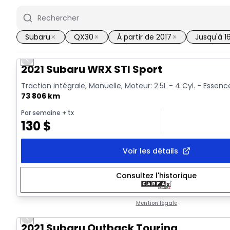
Subaru
QX30
À partir de 2017
Jusqu'à 1
Previous slide
Vidéo disponible
2021 Subaru WRX STI Sport
Traction intégrale, Manuelle, Moteur: 2.5L - 4 Cyl. - Essenc
73 806 km
Par semaine
+ tx
130
$
Voir les détails
Consultez l'historique
Mention légale
Previous slide
2021 Subaru Outback Touring