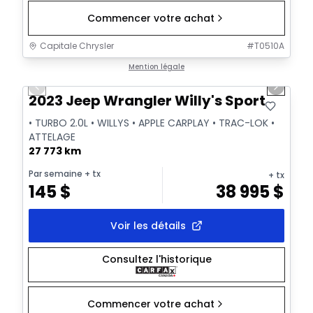
Commencer votre achat
Capitale Chrysler
#
T0510A
1/2
Très bonne offre
Mention légale
Previous slide
Next sl
2023 Jeep Wrangler Willy's Sport
• TURBO 2.0L • WILLYS • APPLE CARPLAY • TRAC-LOK •
ATTELAGE
27 773 km
Par semaine
+ tx
+ tx
145
$
38 995
$
Voir les détails
Consultez l'historique
Commencer votre achat