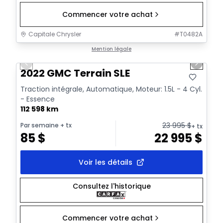
Commencer votre achat
Capitale Chrysler
#
T0482A
1/32
Très bonne offre
Mention légale
Previous slide
Next sl
Vidéo disponible
2022 GMC Terrain SLE
Traction intégrale, Automatique, Moteur: 1.5L - 4 Cyl.
- Essence
112 598 km
23 995
$
Par semaine
+ tx
+ tx
85
$
22 995
$
Voir les détails
Consultez l'historique
Commencer votre achat