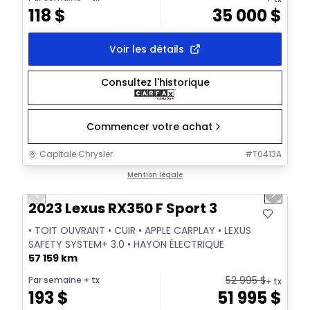
118
$
35 000
$
Voir les détails
Consultez l'historique
Commencer votre achat
Capitale Chrysler
#
T0413A
1/35
Très bonne offre
Mention légale
Previous slide
Next sl
Vidéo disponible
2023 Lexus RX350 F Sport 3
• TOIT OUVRANT • CUIR • APPLE CARPLAY • LEXUS
SAFETY SYSTEM+ 3.0 • HAYON ÉLECTRIQUE
57 159 km
52 995
$
Par semaine
+ tx
+ tx
193
$
51 995
$