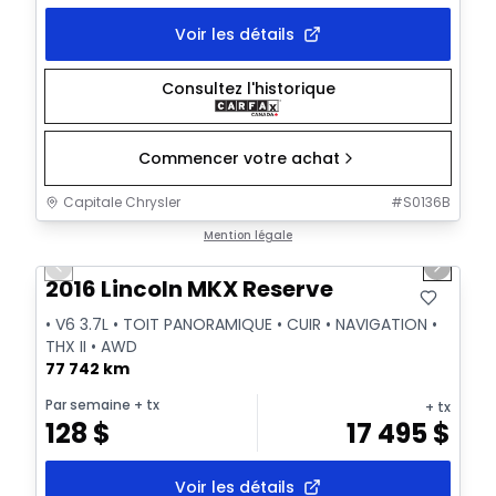
Voir les détails
Consultez l'historique
Commencer votre achat
Capitale Chrysler
#
S0136B
1/30
Très bonne offre
Mention légale
Previous slide
Next sl
Vidéo disponible
2016 Lincoln MKX Reserve
• V6 3.7L • TOIT PANORAMIQUE • CUIR • NAVIGATION •
THX II • AWD
77 742 km
Par semaine
+ tx
+ tx
128
$
17 495
$
Voir les détails