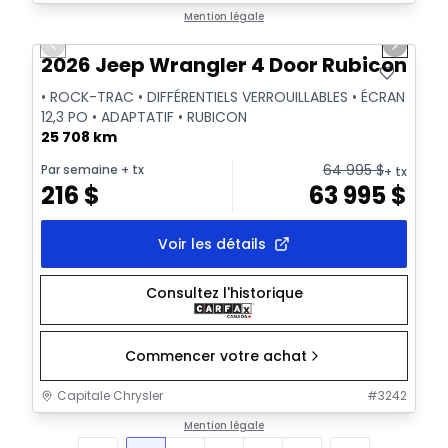
1/34
Très bonne offre
Mention légale
Previous slide
Next sl
Vidéo disponible
2026 Jeep Wrangler 4 Door Rubicon
• ROCK-TRAC • DIFFÉRENTIELS VERROUILLABLES • ÉCRAN
12,3 PO • ADAPTATIF • RUBICON
25 708 km
64 995
$
Par semaine
+ tx
+ tx
216
$
63 995
$
Voir les détails
Consultez l'historique
Commencer votre achat
Capitale Chrysler
#
3242
Mention légale