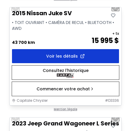
Previous slide
Next sl
Vidéo disponible
2015 Nissan Juke SV
• TOIT OUVRANT • CAMÉRA DE RECUL • BLUETOOTH •
AWD
+ tx
15 995
$
43 700 km
Voir les détails
Consultez l'historique
Commencer votre achat
Capitale Chrysler
#
D3336
1/28
Très bonne offre
Mention légale
Previous slide
Next sl
Vidéo disponible
2023 Jeep Grand Wagoneer L Series III