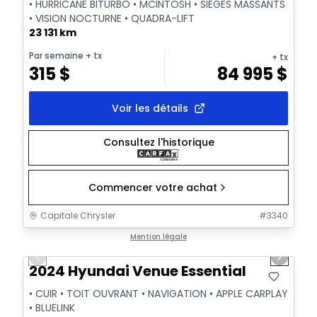
• HURRICANE BITURBO • MCINTOSH • SIÈGES MASSANTS
• VISION NOCTURNE • QUADRA-LIFT
23 131 km
Par semaine
+ tx
+ tx
315
$
84 995
$
Voir les détails
Consultez l'historique
Commencer votre achat
Capitale Chrysler
#
3340
1/2
Très bonne offre
Mention légale
Previous slide
Next sl
2024 Hyundai Venue Essential
• CUIR • TOIT OUVRANT • NAVIGATION • APPLE CARPLAY
• BLUELINK