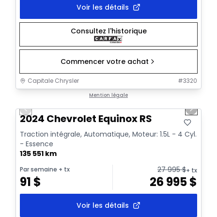
Voir les détails
Consultez l'historique
Commencer votre achat
Capitale Chrysler
#
3320
1/35
Très bonne offre
Mention légale
Previous slide
Next sl
Vidéo disponible
2024 Chevrolet Equinox RS
Traction intégrale, Automatique, Moteur: 1.5L - 4 Cyl.
- Essence
135 551 km
27 995
$
Par semaine
+ tx
+ tx
91
$
26 995
$
Voir les détails