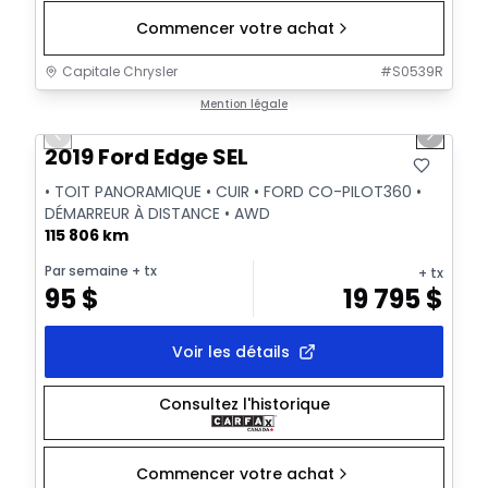
Commencer votre achat
Capitale Chrysler
#
S0539R
1/27
Très bonne offre
Mention légale
Previous slide
Next sl
Vidéo disponible
2019 Ford Edge SEL
• TOIT PANORAMIQUE • CUIR • FORD CO-PILOT360 •
DÉMARREUR À DISTANCE • AWD
115 806 km
Par semaine
+ tx
+ tx
95
$
19 795
$
Voir les détails
Consultez l'historique
Commencer votre achat