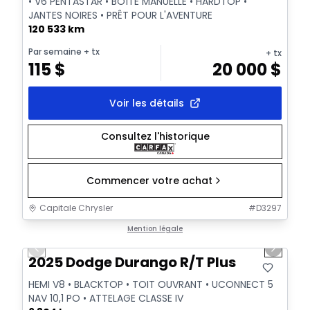
• V6 PENTASTAR • BOÎTE MANUELLE • HARDTOP •
JANTES NOIRES • PRÊT POUR L'AVENTURE
120 533 km
Par semaine
+ tx
+ tx
115
$
20 000
$
Voir les détails
Consultez l'historique
Commencer votre achat
Capitale Chrysler
#
D3297
1/40
Très bonne offre
Mention légale
Previous slide
Next sl
Vidéo disponible
2025 Dodge Durango R/T Plus
HEMI V8 • BLACKTOP • TOIT OUVRANT • UCONNECT 5
NAV 10,1 PO • ATTELAGE CLASSE IV