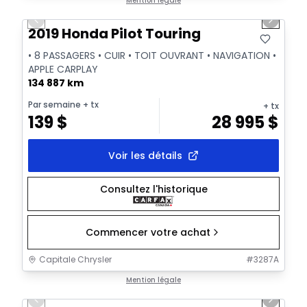
Très bonne offre
Mention légale
Previous slide
Next sl
Vidéo disponible
2019 Honda Pilot Touring
• 8 PASSAGERS • CUIR • TOIT OUVRANT • NAVIGATION •
APPLE CARPLAY
134 887 km
Par semaine
+ tx
+ tx
139
$
28 995
$
Voir les détails
Consultez l'historique
Commencer votre achat
Capitale Chrysler
#
3287A
1/38
Très bonne offre
Mention légale
Previous slide
Next sl
Vidéo disponible