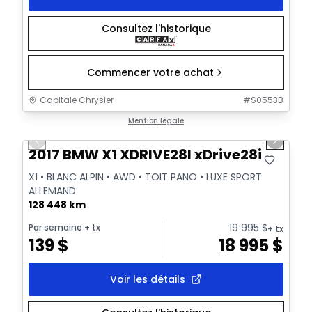
Consultez l'historique
Commencer votre achat
Capitale Chrysler
#
S0553B
1/34
Très bonne offre
Mention légale
Previous slide
Next sl
Vidéo disponible
2017 BMW X1 XDRIVE28I xDrive28i
X1 • BLANC ALPIN • AWD • TOIT PANO • LUXE SPORT
ALLEMAND
128 448 km
19 995
$
Par semaine
+ tx
+ tx
139
$
18 995
$
Voir les détails