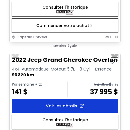
Consultez l'historique
Commencer votre achat
Capitale Chrysler
#
D3318
1/44
Très bonne offre
Mention légale
Previous slide
Next sl
Vidéo disponible
2022 Jeep Grand Cherokee Overland
4x4, Automatique, Moteur: 5.7L - 8 Cyl. - Essence
96 820 km
38 995
$
Par semaine
+ tx
+ tx
141
$
37 995
$
Voir les détails
Consultez l'historique