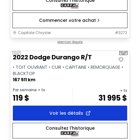
Consultez l'historique
Commencer votre achat
Capitale Chrysler
#
3272
1/30
Très bonne offre
Mention légale
Previous slide
Next sl
Vidéo disponible
2022 Dodge Durango R/T
• TOIT OUVRANT • CUIR • CAPITAINE • REMORQUAGE •
BLACKTOP
167 511 km
Par semaine
+ tx
+ tx
119
$
31 995
$
Voir les détails
Consultez l'historique