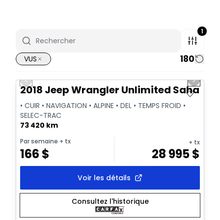
1
180
VUS
1/2
Très bonne offre
Previous slide
Next sl
2018 Jeep Wrangler Unlimited Sahara
• CUIR • NAVIGATION • ALPINE • DEL • TEMPS FROID •
SELEC-TRAC
73 420 km
Par semaine
+ tx
+ tx
166
$
28 995
$
Voir les détails
Consultez l'historique