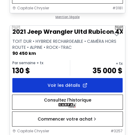
Capitale Chrysler
#
3181
1/39
Très bonne offre
Mention légale
Previous slide
Next sl
Vidéo disponible
2021 Jeep Wrangler Ultd Rubicon 4XE
TOIT DUR • HYBRIDE RECHARGEABLE • CAMÉRA HORS
ROUTE • ALPINE • ROCK-TRAC
90 450 km
Par semaine
+ tx
+ tx
130
$
35 000
$
Voir les détails
Consultez l'historique
Commencer votre achat
Capitale Chrysler
#
3257