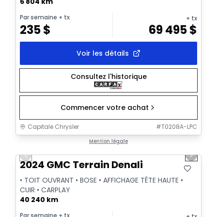
6 804 km
Par semaine
+ tx
+ tx
235
$
69 495
$
Voir les détails
Consultez l'historique
Commencer votre achat
Capitale Chrysler
#
T0208A-LPC
1/39
Très bonne offre
Mention légale
Previous slide
Next sl
Vidéo disponible
2024 GMC Terrain Denali
• TOIT OUVRANT • BOSE • AFFICHAGE TÊTE HAUTE •
CUIR • CARPLAY
40 240 km
Par semaine
+ tx
+ tx