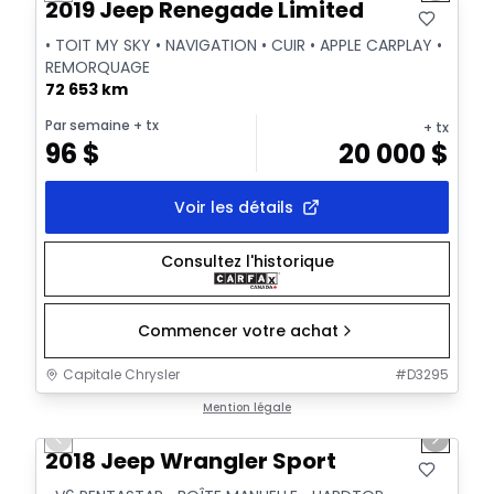
2019 Jeep Renegade Limited
• TOIT MY SKY • NAVIGATION • CUIR • APPLE CARPLAY •
REMORQUAGE
72 653 km
Par semaine
+ tx
+ tx
96
$
20 000
$
Voir les détails
Consultez l'historique
Commencer votre achat
Capitale Chrysler
#
D3295
1/30
Très bonne offre
Mention légale
Previous slide
Next sl
Vidéo disponible
2018 Jeep Wrangler Sport