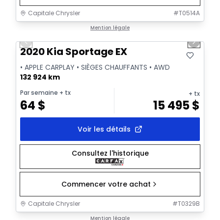
Capitale Chrysler
#
T0514A
1/2
Très bonne offre
Mention légale
Previous slide
Next sl
2020 Kia Sportage EX
• APPLE CARPLAY • SIÈGES CHAUFFANTS • AWD
132 924 km
Par semaine
+ tx
+ tx
64
$
15 495
$
Voir les détails
Consultez l'historique
Commencer votre achat
Capitale Chrysler
#
T0329B
1/18
Très bonne offre
Mention légale