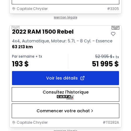
Capitale Chrysler
#
3305
1/37
Très bonne offre
Mention légale
Previous slide
Next sl
Vidéo disponible
2022 RAM 1500 Rebel
4x4, Automatique, Moteur: 5.7L - 8 Cyl. - Essence
63 213 km
52 995
$
Par semaine
+ tx
+ tx
193
$
51 995
$
Voir les détails
Consultez l'historique
Commencer votre achat
Capitale Chrysler
#
T0282A
1/35