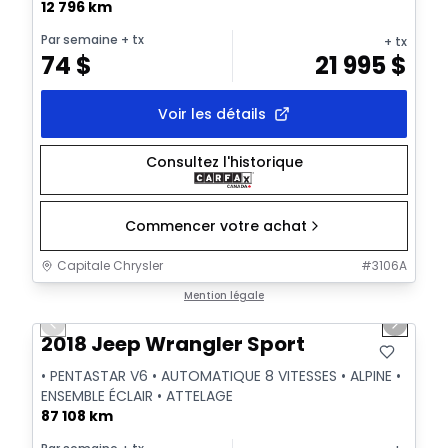
12 796 km
Par semaine
+ tx
+ tx
74
$
21 995
$
Voir les détails
Consultez l'historique
Commencer votre achat
Capitale Chrysler
#
3106A
1/19
Très bonne offre
Mention légale
Previous slide
Next sl
Vidéo disponible
2018 Jeep Wrangler Sport
• PENTASTAR V6 • AUTOMATIQUE 8 VITESSES • ALPINE •
ENSEMBLE ÉCLAIR • ATTELAGE
87 108 km