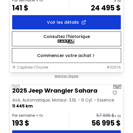
Par semaine
+ tx
+ tx
141
$
24 495
$
Voir les détails
Consultez l'historique
Commencer votre achat
Capitale Chrysler
#
3207A
1/2
Très bonne offre
Mention légale
Previous slide
Next sl
2025 Jeep Wrangler Sahara
4x4, Automatique, Moteur: 3.6L - 6 Cyl. - Essence
11 445 km
57 995
$
Par semaine
+ tx
+ tx
193
$
56 995
$