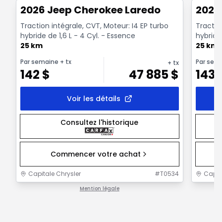
2026 Jeep Cherokee Laredo
2026
Traction intégrale, CVT, Moteur: I4 EP turbo
Tractio
hybride de 1,6 L - 4 Cyl. - Essence
hybride 
25 km
25 km
Par semaine
+ tx
Par sem
+ tx
142
$
47 885
$
143
Voir les détails
Consultez l'historique
Commencer votre achat
Capitale Chrysler
#
T0534
Capit
Mention légale
1 / 1