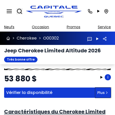
Search
Neufs
Occasion
Promos
Service
>
Cherokee
>
O00302
Jeep Cherokee Limited Altitude 2026
Très bonne offre
Arrêter
Précédent
Suivant
53 880
$
i
Vérifier la disponibilité
Plus
Caractéristiques du Cherokee Limited