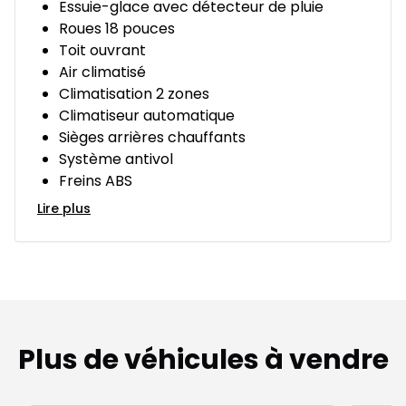
Essuie-glace avec détecteur de pluie
Roues 18 pouces
Toit ouvrant
Air climatisé
Climatisation 2 zones
Climatiseur automatique
Sièges arrières chauffants
Système antivol
Freins ABS
Lire plus
Plus de véhicules à vendre
1/10
Très bonne offre
Très b