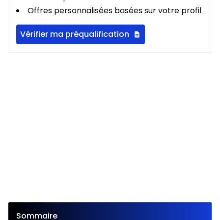
0.00 $ d'acompte • 1.99%
Offres personnalisées basées sur votre profil
Vérifier ma préqualification
Location sur 24 mois
À partir de :
Location sur 24 mois
192
$
/
Sem.
0.00 $ d'acompte • 1.99%
Sommaire