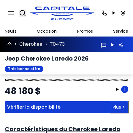
Search
Neufs
Occasion
Promos
Service
>
Cherokee
>
T0473
Jeep Cherokee Laredo 2026
Très bonne offre
Arrêter
Précédent
Suivant
48 180
$
i
Vérifier la disponibilité
Plus
Caractéristiques du Cherokee Laredo