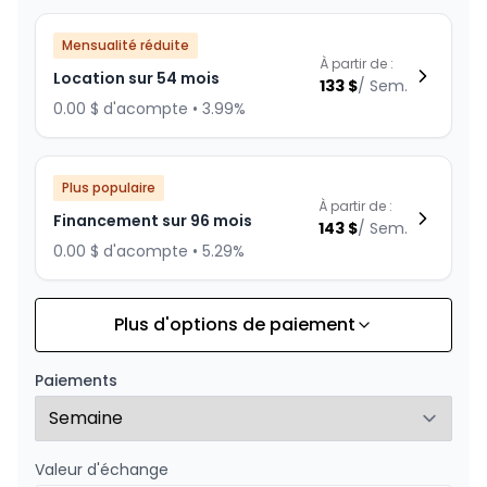
Mensualité réduite
À partir de :
Location sur 54 mois
133
$
/
Sem.
0.00 $ d'acompte • 3.99%
Plus populaire
À partir de :
Financement sur 96 mois
143
$
/
Sem.
0.00 $ d'acompte • 5.29%
Plus d'options de paiement
Financement sur 84 mois
À partir de :
Financement sur 84 mois
157
$
/
Sem.
Paiements
0.00 $ d'acompte • 4.99%
Valeur d'échange
Financement sur 72 mois