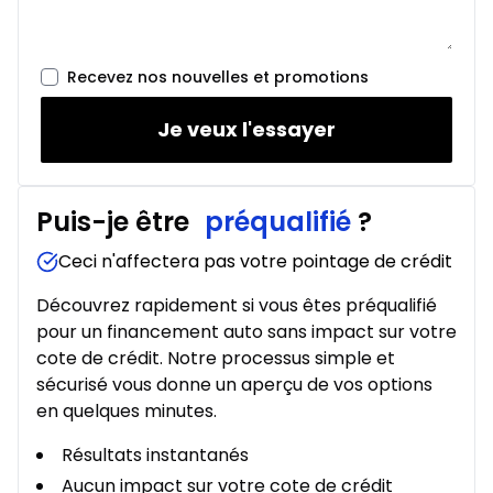
Location sur 42 mois
À partir de :
Location sur 42 mois
144
$
/
Sem.
0.00 $ d'acompte • 2.99%
Recevez nos nouvelles et promotions
Je veux l'essayer
Location sur 39 mois
À partir de :
Location sur 39 mois
150
$
/
Sem.
Puis-je être
préqualifié
?
0.00 $ d'acompte • 2.99%
Ceci n'affectera pas votre pointage de crédit
Location sur 36 mois
Découvrez rapidement si vous êtes préqualifié
À partir de :
pour un financement auto sans impact sur votre
Location sur 36 mois
155
$
/
Sem.
cote de crédit. Notre processus simple et
0.00 $ d'acompte • 2.99%
sécurisé vous donne un aperçu de vos options
en quelques minutes.
Location sur 27 mois
Résultats instantanés
À partir de :
Location sur 27 mois
180
$
/
Sem.
Aucun impact sur votre cote de crédit