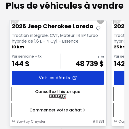
Plus de véhicules à vendre
1/10
Très bonne offre
Très b
Previous slide
Next slide
Previo
2026 Jeep Cherokee Laredo
2026
Traction intégrale, CVT, Moteur: I4 EP turbo
Tractio
hybride de 1,6 L - 4 Cyl. - Essence
hybride 
10 km
25 km
Par semaine
+ tx
Par sem
+ tx
144
$
48 739
$
142
Voir les détails
Consultez l'historique
Commencer votre achat
Ste-Foy Chrysler
#
1T331
Capit