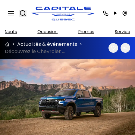
Search
Neufs
Occasion
Promos
Service
>
Actualités & événements
>
Découvrez le Chevrolet Silverado usagé à vendre