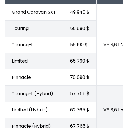
Grand Caravan SXT
49 940 $
Touring
55 690 $
Touring-L
56 190 $
V6 3,6 L 2
Limited
65 790 $
Pinnacle
70 690 $
Touring-L (Hybrid)
57 765 $
Limited (Hybrid)
62 765 $
V6 3,6 L + 
Pinnacle (Hybrid)
67 765 $