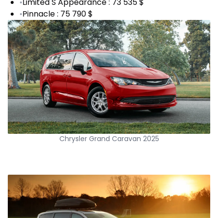
•
Limited S Appearance : 73 535 $
•
Pinnacle : 75 790 $
Chrysler Grand Caravan 2025