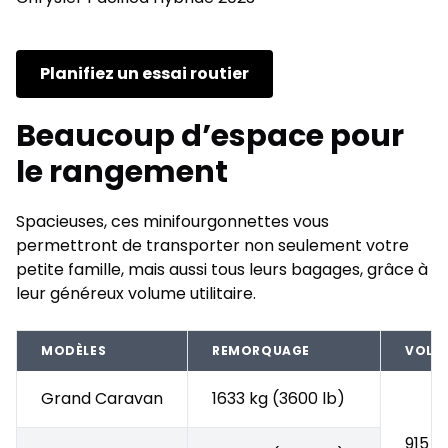
Planifiez un essai routier
Beaucoup d’espace pour
le rangement
Spacieuses, ces minifourgonnettes vous
permettront de transporter non seulement votre
petite famille, mais aussi tous leurs bagages, grâce à
leur généreux volume utilitaire.
MODÈLES
REMORQUAGE
VOLUM
Grand Caravan
1633 kg (3600 lb)
915 l