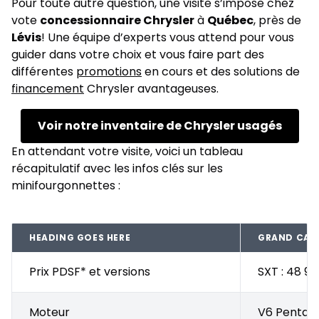
Pour toute autre question, une visite s’impose chez
vote
concessionnaire Chrysler
à
Québec
, près de
Lévis
! Une équipe d’experts vous attend pour vous
guider dans votre choix et vous faire part des
différentes
promotions
en cours et des solutions de
financement
Chrysler avantageuses.
Voir notre inventaire de Chrysler usagés
En attendant votre visite, voici un tableau
récapitulatif avec les infos clés sur les
minifourgonnettes :
HEADING GOES HERE
GRAND CAR
Prix PDSF* et versions
SXT : 48 99
Moteur
V6 Pentast