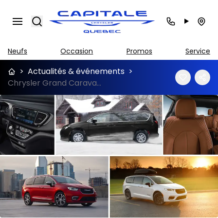
Search
Neufs
Occasion
Promos
Service
>
Actualités & événements
>
Chrysler Grand Caravan vs Pacifica : Laquelle choisir ?