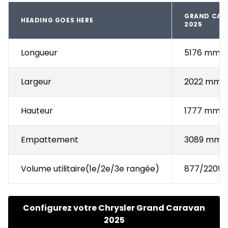
GRAND CAR
HEADING GOES HERE
2025
Longueur
5176 mm
Largeur
2022 mm
Hauteur
1777 mm
Empattement
3089 mm
Volume utilitaire(1e/2e/3e rangée)
877/2209/
Configurez votre Chrysler Grand Caravan
2025