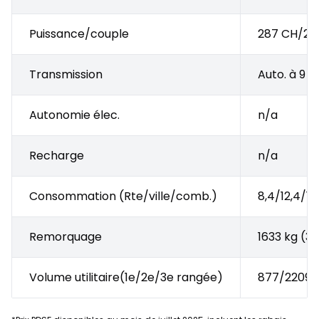
Puissance/couple
287 CH/262
Transmission
Auto. à 9 v
Autonomie élec.
n/a
Recharge
n/a
Consommation (Rte/ville/comb.)
8,4/12,4/10
Remorquage
1633 kg (36
Volume utilitaire(1e/2e/3e rangée)
877/2209/