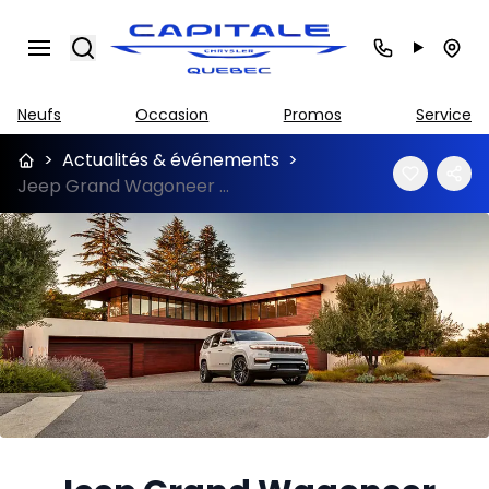
Search
Neufs
Occasion
Promos
Service
>
Actualités & événements
>
Jeep Grand Wagoneer 2022 : prix et fiche technique