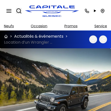
Search
Neufs
Occasion
Promos
Service
>
Actualités & événements
>
Location d’un Wrangler 2019: les avantages