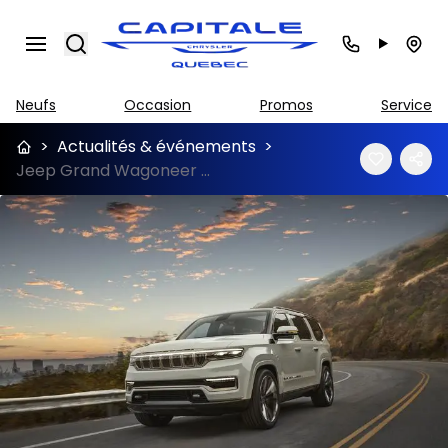
Search
Neufs
Occasion
Promos
Service
>
Actualités & événements
>
Jeep Grand Wagoneer 2021 à venir