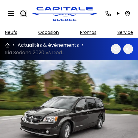
Search
Neufs
Occasion
Promos
Service
>
Actualités & événements
>
Kia Sedona 2020 vs Dodge Grand Caravan 2020 à Québec